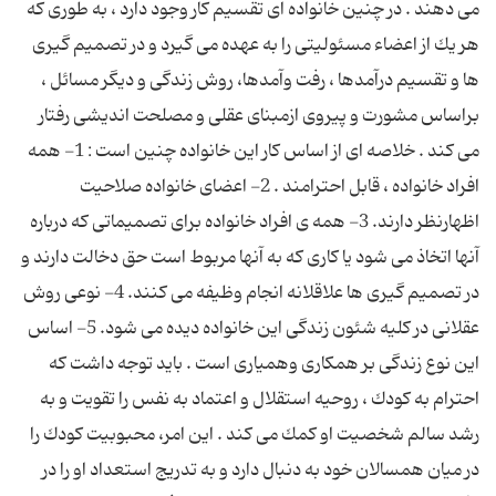
می دهند . در چنین خانواده ای تقسیم كار وجود دارد ، به طوری كه
هر یك از اعضاء مسئولیتی را به عهده می گیرد و در تصمیم گیری
ها و تقسیم درآمدها ، رفت وآمدها، روش زندگی و دیگر مسائل ،
براساس مشورت و پیروی ازمبنای عقلی و مصلحت اندیشی رفتار
می كند . خلاصه ای از اساس كار این خانواده چنین است : 1- همه
افراد خانواده ، قابل احترامند . 2- اعضای خانواده صلاحیت
اظهارنظر دارند. 3- همه ی افراد خانواده برای تصمیماتی كه درباره
آنها اتخاذ می شود یا كاری كه به آنها مربوط است حق دخالت دارند و
در تصمیم گیری ها علاقلانه انجام وظیفه می كنند. 4- نوعی روش
عقلانی در كلیه شئون زندگی این خانواده دیده می شود. 5- اساس
این نوع زندگی بر همكاری وهمیاری است . باید توجه داشت كه
احترام به كودك ، روحیه استقلال و اعتماد به نفس را تقویت و به
رشد سالم شخصیت او كمك می كند . این امر، محبوبیت كودك را
در میان همسالان خود به دنبال دارد و به تدریج استعداد او را در