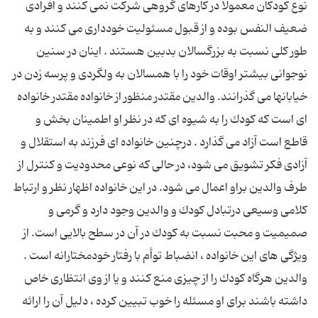
نوع كودكان معمولاً در كارهای گروهی شركت نمی كنند و افرادی
ضعیف النفس بوده و از قبول مسئولیت خودداری می كنند و به
طور كلی نسبت به بزرگسالان بدبین هستند . اینان در سنین
نوجوانی بیشتر اوقات خود را با همسالان به ولگردی و پرسه زدن در
خیابانها می گذرانند. والدین مقتدر منظور از خانواده مقتدر خانواده
ای است كه كودك را به شیوه ای كه در نظر او اطمینان بخش و
قاطع است آزاد می گذارد . درچنین خانواده ای فرزند به استقلال و
آزادی فكر تشویق می شود، در حالی كه نوعی محدودیت و كنترل از
طرف والدین براو اعمال می شود. در این خانواده اظهار نظر و ارتباط
كلامی وسیعی درتبادل كودك و والدین وجود دارد و گرمی و
صمیمیت و محبت نسبت به كودك در آن در سطح بالایی است. از
ویژگی های این خانواده ، انضباط توأم با رفتار خودمختارانه است .
والدین هرگاه كودك را از چیزی منع كنند و یا از وی انتظاری خاص
داشته باشند برای او مسئله را خوب تبیین كرده ، دلیل آن را ارائه