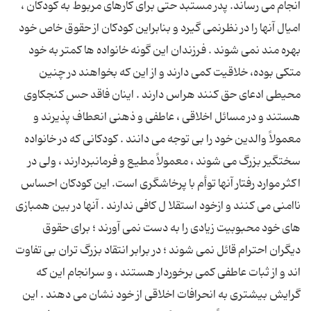
انجام می رساند. پدر مستبد حتی برای كارهای مربوط به كودكان ،
امیال آنها را در نظرنمی گیرد و بنابراین كودكان از حقوق خاص خود
بهره مند نمی شوند . فرزندان این گونه خانواده ها كمتر به خود
متكی بوده، خلاقیت كمی دارند و از این كه بخواهند در چنین
محیطی ادعای حق كنند هراس دارند . اینان فاقد حس كنجكاوی
هستند و در مسائل اخلاقی ، عاطفی و ذهنی انعطاف پذیرند و
معمولاً والدین خود را بی توجه می دانند . كودكانی كه در خانواده
سختگیر بزرگ می شوند ، معمولاً مطیع و فرمانبردارند ، ولی در
اكثر موارد رفتار آنها توأم با پرخاشگری است. این كودكان احساس
ناامنی می كنند و ازخود استقلا ل كافی ندارند . آنها در بین همبازی
های خود محبوبیت زیادی را به دست نمی آورند ؛ برای حقوق
دیگران احترام قائل نمی شوند ؛ در برابر انتقاد بزرگ تران بی تفاوت
اند و از ثبات عاطفی كمی برخوردار هستند ، و سرانجام این كه
گرایش بیشتری به انحرافات اخلاقی از خود نشان می دهند . این