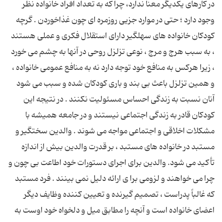
در كارهای یكدیگر معنا ندارد، چرا كه به تعداد افراد خانواده نظر
وجود دارد ؛ حتی در موارد جزیی روزمره ای چون غذاخوردن . گرچه
كودكان خانواده های سهلگیر دارای استقلال فكری و عملی هستند
، به سبب هرج و مرج ، نوعی تزلزل روحی در آنها به چشم می خورد
، زیرا هركس به منافع خود توجه دارد نه به منافع عمومی خانواده ،
و همین تزلزل باعث بی بند و باری كودكان شده و سبب می شود
آنان نسبت به زندگی احساس مسئولیت نكنند . در نتیجه این
كودكان قادر به زندگی اجتماعی نیستند و در جامعه همیشه با
مشكلات اخلاقی و اجتماعی مواجه می شوند . والدین سختگیر و
مستبد در خانواده های مستبد ، بر قدرت والدین بیش از اندازه
تأكید می شود. والدین برای اجرای دستورات خود اطاعت بی چون و
چرا می خواهند و لزومی برا ی ارائه دلیل نمی بینند . فرد مستبد
كه غالباً پدراست ، تصمیم گیرنده و تعیین كننده وظایف دیگر
اعضای خانواده است و آنچه را مطابق میل و دلخواه خود اوست به