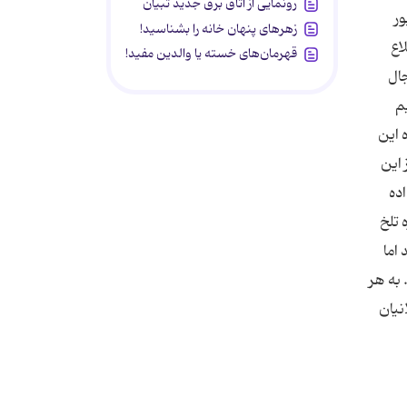
رونمایی از اتاق برق جدید تبیان
كردند راهی بیمارستان 17 شهریور
زهرهای پنهان خانه را بشناسید!
اع
قهرمان‌های خسته یا والدین مفید!
جال
م
 این
 این
ده
 تلخ
 اما
به هر
نیان