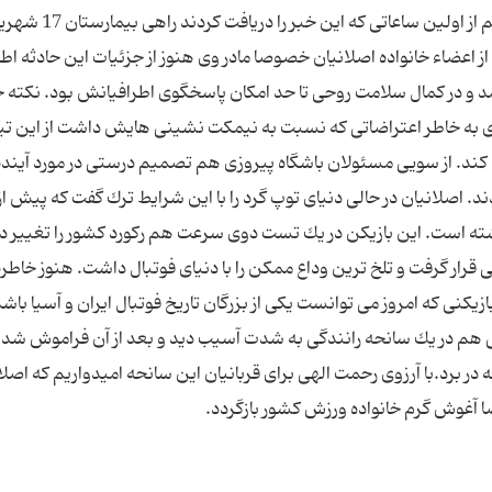
توصیف شده است. جمعی از هواداران تیم پیروزی هم از اولین ساعاتی كه این خبر را دریافت 
اعضاء خانواده اصلانیان خصوصا مادر وی هنوز از جزئیات این حادثه اطل
مد و در كمال سلامت روحی تا حد امكان پاسخگوی اطرافیانش بود. نكته 
زی به خاطر اعتراضاتی كه نسبت به نیمكت نشینی هایش داشت از این تی
 كند. از سویی مسئولان باشگاه پیروزی هم تصمیم درستی در مورد آینده
دند. اصلانیان در حالی دنیای توپ گرد را با این شرایط ترك گفت كه پیش از
داشته است. این بازیكن در یك تست دوی سرعت هم ركورد كشور را تغییر دا
رار گرفت و تلخ ترین وداع ممكن را با دنیای فوتبال داشت. هنوز خاطره
زیكنی كه امروز می توانست یكی از بزرگان تاریخ فوتبال ایران و آسیا باشد
ی هم در یك سانحه رانندگی به شدت آسیب دید و بعد از آن فراموش شد. 
 در برد.با آرزوی رحمت الهی برای قربانیان این سانحه امیدواریم كه اصلا
 آغوش گرم خانواده ورزش كشور بازگردد.