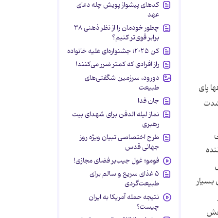
کدهای پیشواز پویش چله دعای
عهد
چطور خودمان را از نظر ذهنی ۳۸
برابر قوی‌تر کنیم؟
کن ۲۰۲۵؛ جشنواره‌ای علیه خانواده
راز افرادی که کمتر ضرر می‌کنند!
دورود، سرزمین شگفتی‌های
ا پای
طبیعت
جان فدا
ی به شدت
نماز لیله الدفن برای شهدای بیت
رهبری
ستگی
طرح اختصاصی تبیان ویژه روز
جهانی قدس
نده
فومو؛ غول جیب‌بر فضای مجازی!
نتقل
۵ غذای سریع و سالم برای
 بسیار
طبیعت‌گردی
نتیجه حمله آمریکا به ایران
چیست؟
بخش