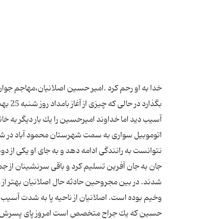
خدا به او رحم كرد .امیر حسین اصلانیان،مهاجم جوا
آسیب دید اما خداوند امیرحسین را یك بار دیگر به خا
نتوانست به رانندگی ادامه دهد و به جای او یكی از
شدند. در بین مجروحین حادثه حال اصلانیان بهتر ا
وخیم بوده است. اصلانیان از ناحیه پا به شدت آسیب د
حسین كه یك جراح متخصص است امروز پای پسرش را م