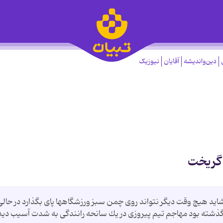
دین‌واندیشه
آقایان
نیوزیک
گریخت
د هیچ وقت دیگر نتواند روی چمن سبز ورزشگاهها پای بگذارد در حالی
ی از آغاز بامداد روز شنبه 25 بهمن ماه 1382 نگذشته بود مهاجم تیم پیروزی در یك سانحه رانندگی به شدت آسیب دی