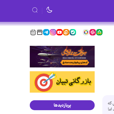
 كه
پربازدیدها
د اما