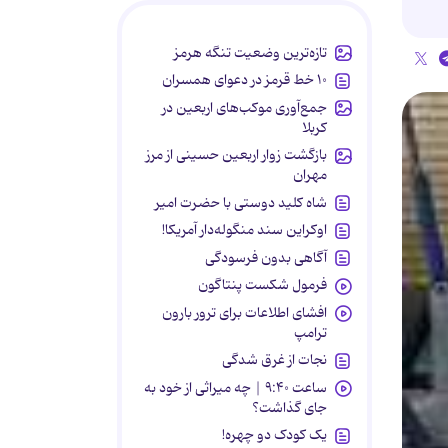
تازه‌ترین وضعیت تنگه هرمز
۱۰ خط قرمز در دعوای همسران
جمع‌آوری موکب‌های اربعین در
کربلا
بازگشت زوار اربعین حسینی از مرز
مهران
شاه کلید دوستی با حضرت امیر
اوکراین سند منگوله‌دار آمریکا!
آگاهی بدون فرسودگی
فرمول شکست پنتاگون
افشای اطلاعات برای ترور بارون
ترامپ
نجات از غرق شدگی
ساعت ۹:۴۰ | چه میراثی از خود به
جای گذاشت؟
یک کودک دو چهره!