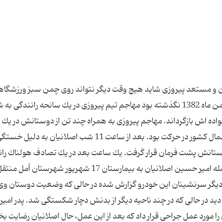
ن و مستعد پیروزی شاید هیچ وقت دیگر نتواند روی چمن سبز ورزشگاهه
بگذارد در حالی كه چیزی از آغاز بامداد روز شنبه 25 بهمن ماه 1382 نگذشته بود مهاجم تیم پیروزی در یك سانحه رانندگ
نواده اش بازگرداند. مهاجم پیروزی به همراه چند تن از دوستانش در یك
اتوموبیل سواری به سمت شهرستان محمود آباد در شمال كشور در حركت بود. بعد از ساعت 11 شب اصلانیان به دلیل خ
 دوستانش پشت فرمان قرار گرفت. یك ساعت بعد در یك تصادف هولناك ران
جان به جان آفرین تسلیم كرد و باقی سرنشینان از جمله امیر حسین اصلانیان به بیمارستان 17 شهریور شهرستان آمل م
ز دیگر سرنشینان این خودرو گزارش شده در حالی كه وضعیت دوستان وی
ید در حالی كه در چند ناحیه دیگر از بدنش دچار شكستگی شد. پدر امیر
ورد عمل جراحی قرار داد كه بعد از این عمل، حال اصلانیان رضایت 