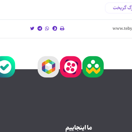
رگ گریخت
ما اینجاییم