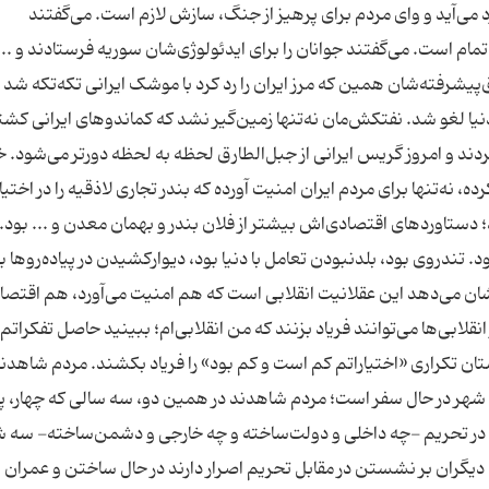
رد می‌آید و وای مردم برای پرهیز از جنگ، سازش لازم است. می‌گفتند
مام است. می‌گفتند جوانان را برای ایدئولوژی‌شان سوریه فرستادند و ... 
ق‌پیشرفته‌شان همین که مرز ایران را رد کرد با موشک ایرانی تکه‌تکه شد
نیا لغو شد. نفتکش‌مان نه‌تنها زمین‌گیر نشد که کماندوهای ایرانی کش
دند و امروز گریس ایرانی از جبل‌الطارق لحظه به لحظه دورتر می‌شود. 
ه، نه‌تنها برای مردم ایران امنیت آورده که بندر تجاری لاذقیه را در اختیار
د؛ دستاوردهای اقتصادی‌اش بیشتر از فلان بندر و بهمان معدن و ... بود
خت بود. تندروی بود، بلدنبودن تعامل با دنیا بود، دیوارکشیدن در پیاده‌روها ب
نشان می‌دهد این عقلانیت انقلابی است که هم امنیت می‌آورد، هم اقتصاد 
قلابی‌ها می‌توانند فریاد بزنند که من انقلابی‌ام؛ ببینید حاصل تفکراتم 
ان تکراری «اختیاراتم کم است و کم بود» را فریاد بکشند. مردم شاهدن
ه شهر در حال سفر است؛ مردم شاهدند در همین دو، سه سالی که چهار، پ
 را در تحریم -چه داخلی و دولت‌ساخته و چه خارجی و دشمن‌ساخته- سه
یگران بر نشستن در مقابل تحریم اصرار دارند در حال ساختن و عمران