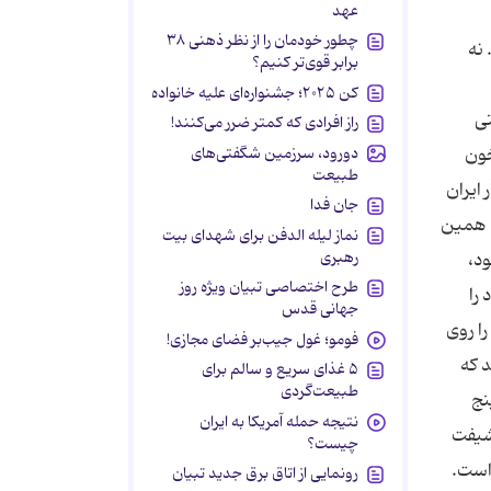
عهد
چطور خودمان را از نظر ذهنی ۳۸
نه‌
برابر قوی‌تر کنیم؟
کن ۲۰۲۵؛ جشنواره‌ای علیه خانواده
تی
راز افرادی که کمتر ضرر می‌کنند!
دورود، سرزمین شگفتی‌های
خون
طبیعت
 ایران
جان فدا
. همین
نماز لیله الدفن برای شهدای بیت
رهبری
ود،
طرح اختصاصی تبیان ویژه روز
را
جهانی قدس
را روی
فومو؛ غول جیب‌بر فضای مجازی!
د که
۵ غذای سریع و سالم برای
طبیعت‌گردی
نج
نتیجه حمله آمریکا به ایران
 شیفت
چیست؟
 است.
رونمایی از اتاق برق جدید تبیان