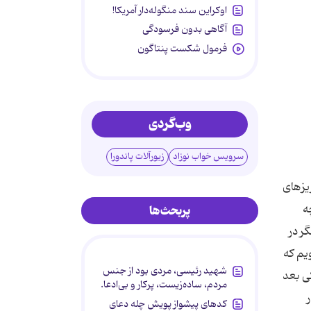
اوکراین سند منگوله‌دار آمریکا!
آگاهی بدون فرسودگی
فرمول شکست پنتاگون
وب‌گردی
سرویس خواب نوزاد
زیورآلات پاندورا
ریزهای
ه
پربحث‌ها
ر در
یم که
شهید رئیسی، مردی بود از جنس
ی بعد
مردم، ساده‌زیست، پرکار و بی‌ادعا.
کدهای پیشواز پویش چله دعای