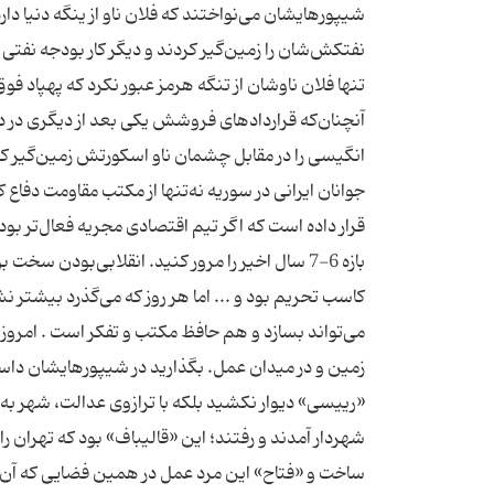
شیپورهایشان می‌نواختند که فلان ناو از ینگه دنیا دا
نفتکش‌شان را زمین‌گیر کردند و دیگر کار بودجه نفتی ت
تنها فلان ناوشان از تنگه هرمز عبور نکرد که پهپاد فو
آنچنان‌که قراردادهای فروشش یکی بعد از دیگری در د
انگیسی را در مقابل چشمان ناو اسکورتش زمین‌گیر کر
جوانان ایرانی در سوریه نه‌تنها از مکتب مقاومت دفاع کرد
قرار داده است که اگر تیم اقتصادی مجریه فعال‌تر بو
بازه 6-7 سال اخیر را مرور کنید. انقلابی‌بودن س
کاسب تحریم بود و ... اما هر روز که می‌گذرد بیشتر 
می‌تواند بسازد و هم حافظ مکتب و تفکر است . امروز ان
زمین و در میدان عمل. بگذارید در شیپورهایشان داست
«رییسی» دیوار نکشید بلکه با ترازوی عدالت، شهر ب
شهردار آمدند و رفتند؛ این «قالیباف» بود که تهران
ساخت و «فتاح» این مرد عمل در همین فضایی که آن د