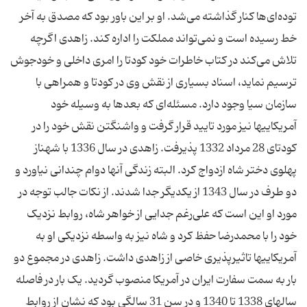
توده‌ای‌ها کنار گذاشته می‌شد. او بر این باور بود که مصدق به آخر
خط رسیده است و نمی‌تواند مملکت را اداره کند. زاهدی اگرچه
تلاش می‌کند در کتاب خاطرات خود کودتا را امری داخلی و خودجوش
ترسیم نماید، اسناد بسیاری از نقش وی در کودتا و همراهی با
سازمان سیا وجود دارد. مسئله‌ای که بعدها به وسیله خود
آمریکاییها نیز مورد تایید قرار گرفت و واشنگتن نقش خود را در
کودتای 28 مرداد 1332 پذیرفت. زاهدی در سال 1336 با شهناز
پهلوی دختر شاه ازدواج کرد. البته زندگی آنها دوام چندانی نیاورد و
دو طرف در سال 1343 از یکدیگر جدا شدند. از نکات جالب توجه در
مورد او این است که علی‌رغم جدایی از خواهر شاه، روابط نزدیک
خود را با محمدرضا حفظ کرد و شاه نیز به واسطه نزدیکی او به
آمریکاییها تاثیرپذیری خاصی از زاهدی داشت. زاهدی در مجموع دو
بار به سمت سفارت ایران در آمریکا منصوب گردید. یک بار در فاصله
سالهای 1338 تا 1340 و در سن 31 سالگی بود که نشان از روابط