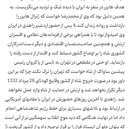
هدف هایزر در سفر به ایران با دیده شک و تردید می‌نگریست. به
همین دلیل بود که وی از محمدرضا خواست که ژنرال هایزر را
بازداشت و روانه زندان کند.4 پس از حضور اردشیر زاهدی در ایران
وی امیدوار بود تا با همراهی برخی از فرماندهان نظامی و افسران
ارتش و همچنین صاحب‌منصبان اقتصادی و دیگر دست‌اندرکاران
کشوری شاه را بر اوضاع کشور مسلط کند و اقتدار از دست رفته را
بازنماید. او حتی در مقطعی در تهران به تاسی از پاکروان رئیس
پیشین ساواک از شاه خواست که تهران را ترک نکند چرا که بر این
باور بود در صورت خروج شاه از کشور وقایع کودتای 28 مرداد 1332
دیگر تکرار نخواهد شد و ارتش در حمایت از شاه وارد عمل نخواهد
شد. زاهدی تا آخرین روزهای حضورش در ایران با مقامهای آمریکایی
در ارتباط بود و تلاشهای بسیاری برای حفظ رژیم شاهنشاهی انجام
داد اما در نهایت هنگامی که دید موج انقلاب سهمگین‌تر از آنی است
که بتوان جلو آن ایستاد فرار را بر قرار ترجیح داد و از کشور گریخت.5