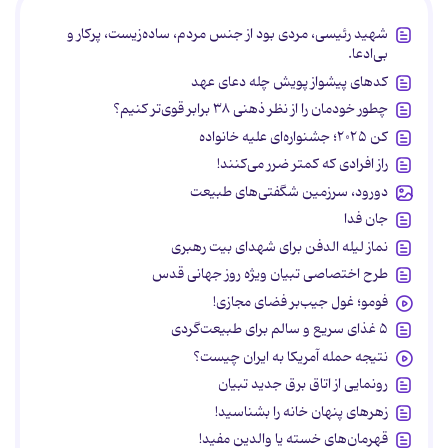
شهید رئیسی، مردی بود از جنس مردم، ساده‌زیست، پرکار و
بی‌ادعا.
کدهای پیشواز پویش چله دعای عهد
چطور خودمان را از نظر ذهنی ۳۸ برابر قوی‌تر کنیم؟
کن ۲۰۲۵؛ جشنواره‌ای علیه خانواده
راز افرادی که کمتر ضرر می‌کنند!
دورود، سرزمین شگفتی‌های طبیعت
جان فدا
نماز لیله الدفن برای شهدای بیت رهبری
طرح اختصاصی تبیان ویژه روز جهانی قدس
فومو؛ غول جیب‌بر فضای مجازی!
۵ غذای سریع و سالم برای طبیعت‌گردی
نتیجه حمله آمریکا به ایران چیست؟
رونمایی از اتاق برق جدید تبیان
زهرهای پنهان خانه را بشناسید!
قهرمان‌های خسته یا والدین مفید!