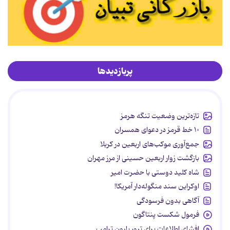
پربازدیدها
تازه‌ترین وضعیت تنگه هرمز
۱۰ خط قرمز در دعوای همسران
جمع‌آوری موکب‌های اربعین در کربلا
بازگشت زوار اربعین حسینی از مرز مهران
شاه کلید دوستی با حضرت امیر
اوکراین سند منگوله‌دار آمریکا!
آگاهی بدون فرسودگی
فرمول شکست پنتاگون
افشای اطلاعات برای ترور بارون ترامپ