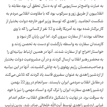
به عبارت واضح‌تر سناریویی که او به دنبال تحقق آن بود مقابله با
انقلابیون از طریق زور و سرکوب بود که با مقاومت انقلابی مردم به
شکست انجامید. زاهدی که توسط وزیر امور خارجه دولت بختیار از
کار برکنار شده بود به آمریکا رفت و 12 نفر از کسانی را که با وی
مخالف بودند ا از سفارت بیرون کرد. اما این پایان کار نبود و
کارمندان سفارت به واسطه بازگشت او دست به تحصن زدند و
خواستار اخراج او از سفارت شدند. آنها در همین ارتباط بیانیه‌ای را
به محضر رهبر انقلاب ارسال کردند و در آن مشروعیت دولت بختیار
و صاحب‌منصبان رژیم پهلوی را به چاش کشیدند. آنها در این بیانیه
از اردشیر زاهدی به عنوان سفیری فاسد یاد کردند که تلاش می‌کند
در مقابل انقلاب مردمی ایران بایستد. سرانجام در روز 22 بهمن
اردشیر زاهدی سفارت ایران را ترک کرد و اسناد مهمی را نیز با خود
به سرقت برد. در نهایت با تشکیل دادگاه‌های انقلاب، حکم اعدام
غیابی اردشیر زاهدی توسط آیت‌الله خلخالی صادر شد. بدین‌ترتیب