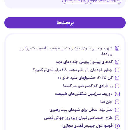
سرویس خواب نوزاد
زیورآلات پاندورا
پربحث‌ها
شهید رئیسی، مردی بود از جنس مردم، ساده‌زیست، پرکار و
بی‌ادعا.
کدهای پیشواز پویش چله دعای عهد
چطور خودمان را از نظر ذهنی ۳۸ برابر قوی‌تر کنیم؟
کن ۲۰۲۵؛ جشنواره‌ای علیه خانواده
راز افرادی که کمتر ضرر می‌کنند!
دورود، سرزمین شگفتی‌های طبیعت
جان فدا
نماز لیله الدفن برای شهدای بیت رهبری
طرح اختصاصی تبیان ویژه روز جهانی قدس
فومو؛ غول جیب‌بر فضای مجازی!