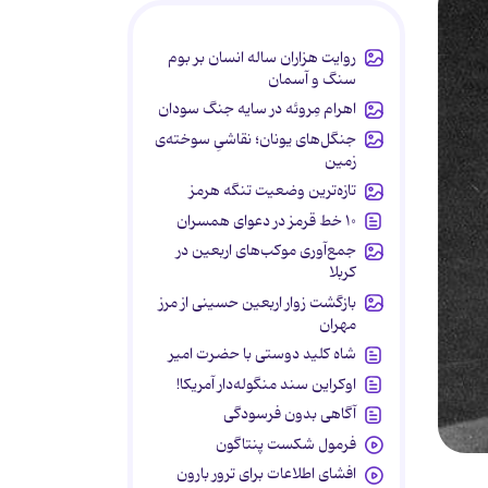
روایت هزاران ساله انسان بر بوم
سنگ و آسمان
اهرام مِروئه در سایه جنگ سودان
جنگل‌های یونان؛ نقاشیِ سوخته‌ی
زمین
تازه‌ترین وضعیت تنگه هرمز
۱۰ خط قرمز در دعوای همسران
جمع‌آوری موکب‌های اربعین در
کربلا
بازگشت زوار اربعین حسینی از مرز
مهران
شاه کلید دوستی با حضرت امیر
اوکراین سند منگوله‌دار آمریکا!
آگاهی بدون فرسودگی
فرمول شکست پنتاگون
افشای اطلاعات برای ترور بارون