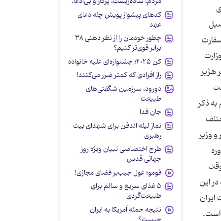
مردم، ساده‌زیست، پرکار و بی‌ادعا.
ی
کدهای پیشواز پویش چله دعای
صیل
عهد
چطور خودمان را از نظر ذهنی ۳۸
سفارت
برابر قوی‌تر کنیم؟
زارت
کن ۲۰۲۵؛ جشنواره‌ای علیه خانواده
 هژیر
راز افرادی که کمتر ضرر می‌کنند!
ئت
دورود، سرزمین شگفتی‌های
طبیعت
به ذکر
جان فدا
ختلف
نماز لیله الدفن برای شهدای بیت
یر و وزیر
رهبری
طرح اختصاصی تبیان ویژه روز
ره
جهانی قدس
وقت
فومو؛ غول جیب‌بر فضای مجازی!
در این
۵ غذای سریع و سالم برای
طبیعت‌گردی
 ایران
نتیجه حمله آمریکا به ایران
 است.
چیست؟