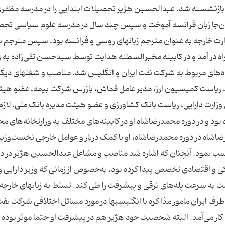
 بازنشسته شد. عبدالحسین هژیر تحصیلات ابتدایی را در مدرسه مظفر
و همان‌جا زبان فرانسه آموخت و سپس چند سال در مدرسه علوم سیاسی تح
رت خارجه به عنوان مترجم زبانهای روسی و فرانسه بود. سپس مترجم 
اه در آمد و در کابینه مخبرالسطنه هدایت توسط سید‌حسن تقی‌زاده به و
ونده‌های مربوط به شرکت نفت ایران و انگلیس شد. مناصب و شغلهای دیگر
ملی ، ریاست کمیسیون ارز، مدیر عامل قماش، بازرس شرکت بیمه، عضو هی
وزارت دارایی، ریاست بانک کشاورزی و عضو هیئت مدیره بانک ملی. لازم 
د و در دوره محمدرضا‌شاه او در کابینه‌های مختلف به وزارتخانه‌های م
 واگذار شد. 2. ارتباط هژیر با رضاشاه در دوره محمدرضاشاه، او با کمک دربار و عوامل خارجی نخست‌وز
 کسب نمود. آنچنان که اشاره شد مناصب و مشاغل عبدالحسین هژیر در دو
نکی و اقتصادی تخصص پیدا کرده بود. به‌خصوص از زمانی که وزیر دارایی 
ست به سرعت پله‌های ترقی و پیشرفت را طی کند. تسلط به زبانهای خارجه 
ز طرف ایران مامور مذاکره با انگلیسیها در مورد مسائل اختلافی شرکت نفت
 کار می‌آمد. البته شخصیت خود هژیر هم در پیشرفت او حتما موثر بوده