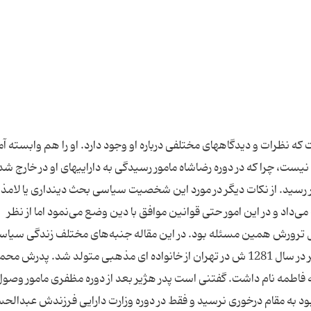
 نظرات و دیدگاههای مختلفی درباره او وجود دارد. او را هم وابسته آم
یست، چرا که در دوره رضاشاه مامور رسیدگی به داراییهای او در خارج شد 
ار رسید. از نکات دیگر در مورد این شخصیت سیاسی بحث دینداری یا لام
داد و در این امور حتی قوانین موافق با دین وضع می‌نمود اما از نظر
ترورش همین مسئله بود. در این مقاله جنبه‌های مختلف زندگی سیاسی 
بررسی می‌کنیم. 1. خانواده، تحصیلات و مشاغل هژیر در سال 1281 ش در تهران از خانواده ای مذهبی متولد شد. پدرش م
یه فاطمه نام داشت. گفتنی است پدر هژیر بعد از دوره مظفری مامور وصو
ود به مقام در‌خوری نرسید و فقط در دوره وزارت دارایی فرزندش عبدالح