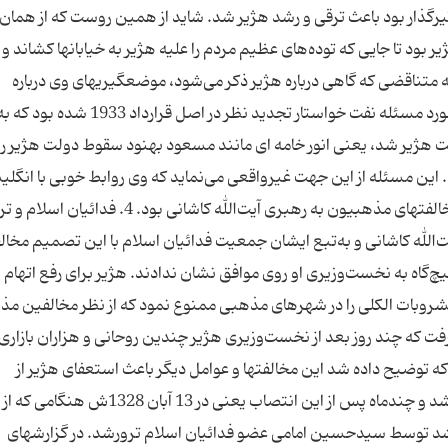
اثیرگذار بود باعث ترقی و رشد هژیر شد. شاید از همین روست که از همان آ
د تا جایی که توده‌های عظیم مردم را علیه هژیر به خیابانها کشاند و
کته متناقضی که گاهی درباره هژیر ذکر می‌شود، موضعگیریهای وی درباره
قراردادهای نفتی با انگلیس است. می‌گویند هژیر در مورد مسئله نفت خواستار تجدید نظر
 هژیر شد، یعنی انور خامه ای مانند مسعود بهنود سقوط دولت هژیر را 
این مسئله از این جهت غیرواقعی می‌نماید که وی روابط خوبی با انگلی
داشته است. البته یکی از دلایل سقوط کابینه هژیر مخالفتهای مذهبیون به رهبری آیت‌الله کاشانی بود. 4. فدائیان ا
الله کاشانی و به‌تبع ایشان جمعیت فدائیان اسلام با این تصمیم مخال
چ‌گاه به نخست‌وزیری او روی موافق نشان ندادند. هژیر برای رفع اتهام
روبات الکلی را در شهرهای مذهبی ممنوع نمود که از نظر مخالفین م
ت که چند روز بعد از نخست‌وزیری هژیر چندین روحانی و هزاران بازاری 
ه توضیح داده شد این مخالفتها و عوامل دیگر باعث استعفای هژیر از
نخست‌وزیری شد و پس از آن به وزارت دربار منصوب شد و چندماه پس از این انتصاب یعنی 
شد توسط سیدحسین امامی عضو فدائیان اسلام ترورشد. در گزارشهای