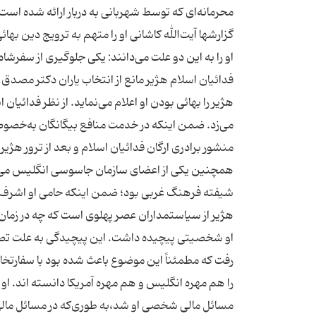
محرمانه‌ای که توسط شهربانی به دربار ارائه شده ا
گزارشها آیت‌الله کاشانی او را متهم به ترویج دین بهائ
او را به این دو علت می‌دانند: یکی جلوگیری از سفرشا
فدائیان اسلام هژیر مانع از انتخاب یاران دکتر مصدق 
هژیر را بهائی بودن او اعلام می‌نماید. از نظر فدائیا
می‌زد. ضمن اینکه در خدمت منافع بیگانگان به‌خصوص
منشور برادری ارگان فدائیان اسلام و بعد از ترور هژیر
همچنین یکی از اعضای سازمان جاسوسی انگلیس می گوید
شیفته فرهنگ غربی بود؛ ضمن اینکه حامی او اشرف پهلو
هژیر از سیاستمداران عصر پهلوی است که چه در زمان په
او شخصیتی پیچیده داشت. این پیچیدگی به علت تصمی
رفت که مطمئناً این موضوع باعث شده بود با سفارتخانه‌
را هم مهره انگلیس و هم مهره آمریکا دانسته اند. او 
مسائل مالی شخصی او شد،به طوری‌که در مسائل مالی