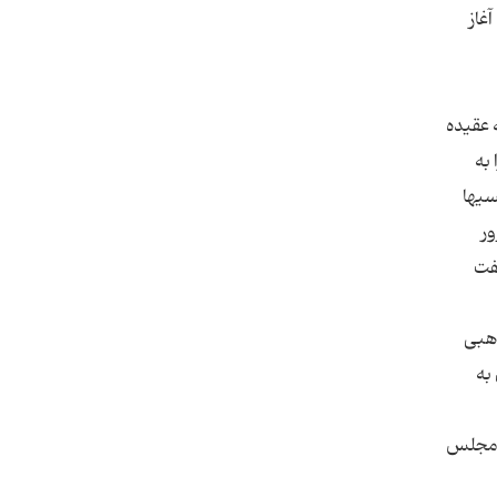
غاز
 در اصل قرارداد 1933 شده بود که به عقیده
به
سیها
سلام و ترور
فت
ذهبی
به
در 13 آبان 1328ش هنگامی که از مجلس