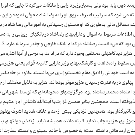
 دون پایه بود ولی بسیار وزیر دارایی را ملاقات می‌کرد تا جایی که او را
ه گفته می‌شود که سرتیپ امیرخسروی او را به رضا شاه معرفی نموده و این
ه مسائل مالی به‌طوری که او مسئول رسیدگی به امور مالی رضا شاه در ب
اعات مربوط به اموال و داراییهای رضاشاه در بانکهای اروپایی را به د
آورده و از مقدار آنها مطلع شود. در واقع هژیر تنها کسی بود که می‌دانست رضا‌شاه در کدام بانک خارجی و چقدر سرمایه دارد. 3.
ر دیدگاههای مختلفی وجود دارد که در ادامه به برخی از آنها اشاره می
دلایل این سقوط را مخالفت و کارشکنیهای وزیر دارایی کابینه قوام یعنی هژیر می
وده است خودش را لایق مقام نخست‌وزیری می‌دانست. علاوه بر جاه‌طلبی
هلوی در به قدرت رسیدن هژیر موثر بوده‌اند. هژیر به دلایل مختلف از ج
د اعتماد محمدرضاشاه بود. در گزارشهای محرمانه‌ای که توسط شهربانی به
رفته است. همچنین بنابر همین گزارشها آیت‌الله کاشانی او را متهم ب
ر تاثیرگذار بود. همچنین نزدیکی بیش از حد و علاقه شدید اشرف پهلوی
وزیری هژیر مجاب نماید.البته مانند همیشه نباید از نقش دولتهای بیگ
لستان ارتباطاتی داشته است؛ به‌خصوص با خانم لمبتون وابسته سفارت 