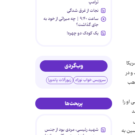
ترامپ
نجات از غرق شدگی
ساعت ۹:۴۰ | چه میراثی از خود به
جای گذاشت؟
یک کودک دو چهره!
ریکا
وب‌گردی
و در
سرویس خواب نوزاد
زیورآلات پاندورا
ذهب
او را
پربحث‌ها
حمد
ل
شهید رئیسی، مردی بود از جنس
سین به