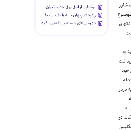
 مشاور
رونمایی از اتاق برق جدید تبیان
 موضوع
زهرهای پنهان خانه را بشناسید!
قهرمان‌های خسته یا والدین مفید!
انکهای
ست
‌شود.
‌دانند
 خود
مله
 دربار
ه
 به
انه در
انگلیس