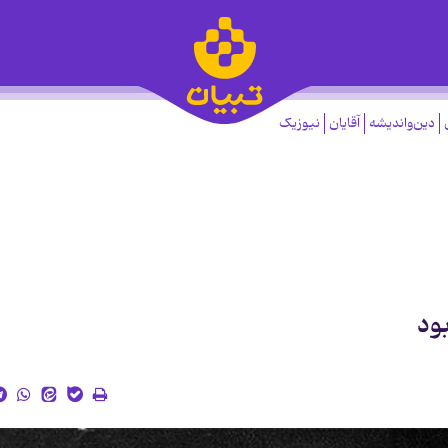
دین‌واندیشه
آقایان
نیوزیک
ود