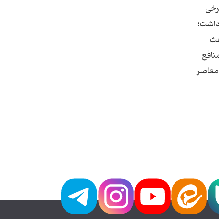
برخی
 داشت؛
عث
نافع
 معاصر