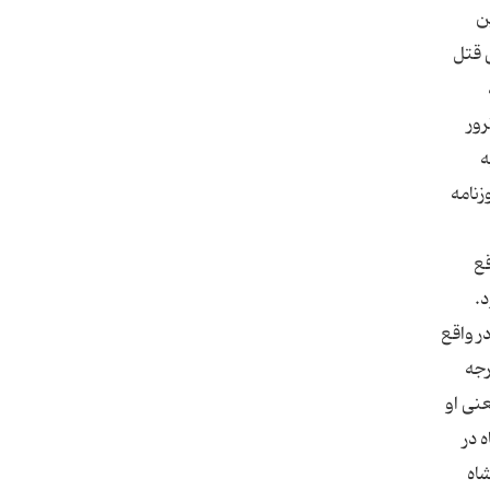
ن
ی قتل
رور
ه
زنامه
قع
د.
ر واقع
رجه
عنی او
 در
اه