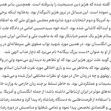
ست گفته شده که هژیر دین مسیحیت را پذیرفته است. همچنین بنابر همی
ی نموده است. این مسائل در ترور هژیر تاثیرگذار بود. به‌علاوه اینکه برخ
ه به آمریکا و دوم انتخابات دوره شانزدهم مجلس شورای ملی که به اعتقاد
و آیت‌الله کاشانی شده بود. البته خود سیدحسین امامی در دادگاه علت ت
ن اسلام هژیر یک عنصر خیانتکار بود که به ماهیت ملی و اسلامی ایران ضرب
 انگلستان بود. در همین مورد شهید نواب صفوی طی سرمقاله‌ای در رو
 از او به عنوان «دست بزرگ بیگانه» نام می‌برد که دچار عذاب الهی شد.
 علت ترور هژیر این بود که او تظاهر به دینداری می‌نمود ولی در وا
ی بود که به‌خاطر بی بند و باری اخلاقی مورد نفرت فدائیان اسلام بو
لوی و چه در زمان حال در مورد او نظرات مختلفی ابراز شده و می‌شود. د
مات و عملکردش بود. به خاطر تسلط بر چند زبان خارجی به وزارت خا
های موثر در ایران ارتباطاتی داشته باشد؛ از جمله انگلستان و آمریکا. ی
با استفاده از فرصت‌طلبی به دستگاه رضاشاه راه پیدا کرد و معتمد رضاشاه
 و اقتصادی تخصص پیدا نمود و تمامی شغلها و مناصبش در دوره رضاش