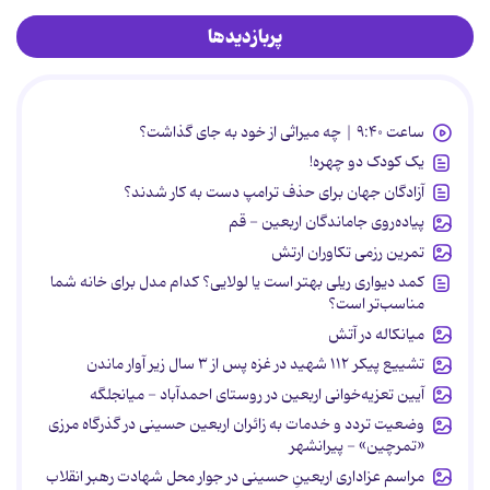
پربازدیدها
ساعت ۹:۴۰ | چه میراثی از خود به جای گذاشت؟
یک کودک دو چهره!
آزادگان جهان برای حذف ترامپ دست به کار شدند؟
پیاده‌روی جاماندگان اربعین - قم
تمرین رزمی تکاوران ارتش
کمد دیواری ریلی بهتر است یا لولایی؟ کدام مدل برای خانه شما
مناسب‌تر است؟
میانکاله در آتش
تشییع پیکر ۱۱۲ شهید در غزه پس از ۳ سال زیر آوار ماندن
آیین تعزیه‌خوانی اربعین در روستای احمدآباد - میانجلگه
وضعیت تردد و خدمات به زائران اربعین حسینی در گذرگاه مرزی
«تمرچین» - پیرانشهر
مراسم عزاداری اربعینِ حسینی در جوار محل شهادت رهبر انقلاب