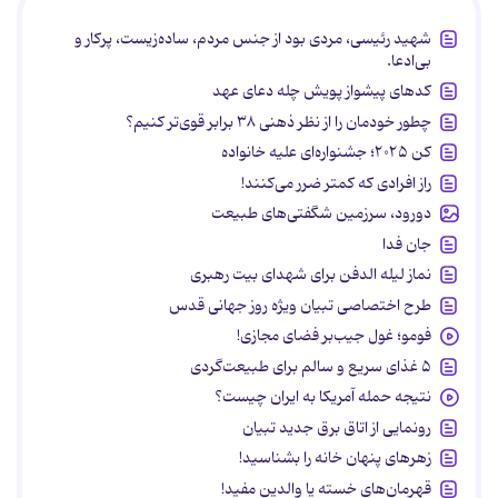
شهید رئیسی، مردی بود از جنس مردم، ساده‌زیست، پرکار و
بی‌ادعا.
کدهای پیشواز پویش چله دعای عهد
چطور خودمان را از نظر ذهنی ۳۸ برابر قوی‌تر کنیم؟
کن ۲۰۲۵؛ جشنواره‌ای علیه خانواده
راز افرادی که کمتر ضرر می‌کنند!
دورود، سرزمین شگفتی‌های طبیعت
جان فدا
نماز لیله الدفن برای شهدای بیت رهبری
طرح اختصاصی تبیان ویژه روز جهانی قدس
فومو؛ غول جیب‌بر فضای مجازی!
۵ غذای سریع و سالم برای طبیعت‌گردی
نتیجه حمله آمریکا به ایران چیست؟
رونمایی از اتاق برق جدید تبیان
زهرهای پنهان خانه را بشناسید!
قهرمان‌های خسته یا والدین مفید!