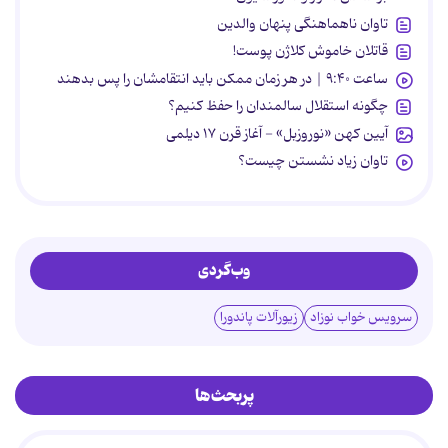
تاوان ناهماهنگی پنهان والدین
قاتلان خاموش کلاژن پوست!
ساعت ۹:۴۰ | در هر زمان ممکن باید انتقامشان را پس بدهند
چگونه استقلال سالمندان را حفظ کنیم؟
آیین کهن «نوروزبل» - آغاز قرن ۱۷ دیلمی
تاوان زیاد نشستن چیست؟
وب‌گردی
سرویس خواب نوزاد
زیورآلات پاندورا
پربحث‌ها