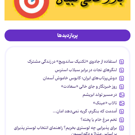
پربازدیدها
استفاده از جادوی «تکنیک ساندویچ» در زندگی مشترک
لنگرهای نجات در برابر سیلاب استرس
دوش‌پرتاب‌های ایران؛ کابوس خاموش آسمان
روز خبرنگار و جای خالی «سعادت»
در مسیر تولد ابریشم
تالاب «عینک»
آمدمت که بنگرم، گریه نمی‌دهد امان...
تخم مرغ خام یا پخته؟
برای پذیرایی چه لوستری بخریم؟ راهنمای انتخاب لوستر پذیرای
بر اساس متراژ و دکوراسیون