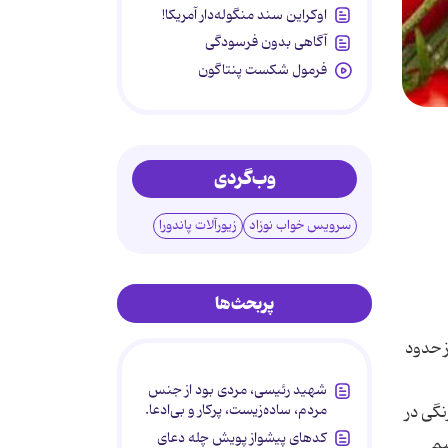
اوکراین سند منگوله‌دار آمریکا!
آگاهی بدون فرسودگی
فرمول شکست پنتاگون
وب‌گردی
سرویس خواب نوزاد
زیورآلات پاندورا
پربحث‌ها
وگرم رب از حدود
شهید رئیسی، مردی بود از جنس
مردم، ساده‌زیست، پرکار و بی‌ادعا.
نگی در
کدهای پیشواز پویش چله دعای
نیم