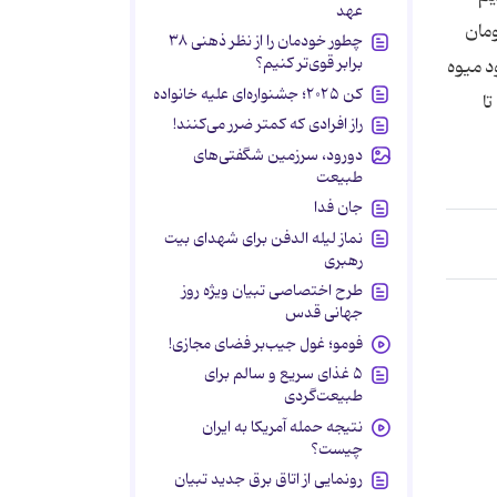
عهد
رده‌فروشی 7 هزار تومان تا 7 هزار و 500 تومان و در میدان مرکزی حدود 5 هزار و 500 تومان
چطور خودمان را از نظر ذهنی ۳۸
برابر قوی‌تر کنیم؟
د میوه
کن ۲۰۲۵؛ جشنواره‌ای علیه خانواده
ا
راز افرادی که کمتر ضرر می‌کنند!
دورود، سرزمین شگفتی‌های
طبیعت
جان فدا
نماز لیله الدفن برای شهدای بیت
رهبری
طرح اختصاصی تبیان ویژه روز
جهانی قدس
فومو؛ غول جیب‌بر فضای مجازی!
۵ غذای سریع و سالم برای
طبیعت‌گردی
نتیجه حمله آمریکا به ایران
چیست؟
رونمایی از اتاق برق جدید تبیان