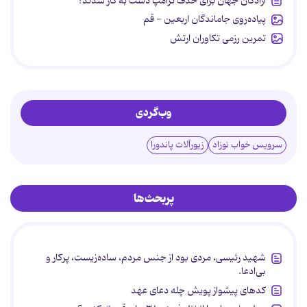
آزادگان جهان برای حذف ترامپ دست به کار شدند؟
پیاده‌روی جاماندگان اربعین - قم
تمرین رزمی تکاوران ارتش
وب‌گردی
سرویس خواب نوزاد
زیورآلات پاندورا
پربحث‌ها
شهید رئیسی، مردی بود از جنس مردم، ساده‌زیست، پرکار و
بی‌ادعا.
کدهای پیشواز پویش چله دعای عهد