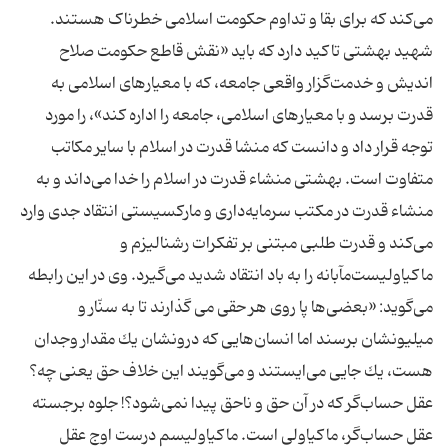
می‌کند که برای بقا و تداوم حکومت اسلامی خطرناک هستند.
شهید بهشتی تاکید دارد که باید «نقش قاطع حكومت صلاح
انديش و خدمت‌گزار واقعى جامعه، كه با معيارهاى اسلامى به
قدرت برسد و با معيارهاى اسلامى، جامعه را اداره كند»، را مورد
توجه قرار داد و دانست که منشا قدرت در اسلام با سایر مکاتب
متفاوت است. بهشتی منشاء قدرت در اسلام را خدا می‌داند و به
منشاء قدرت در مکتب سرمایه‌داری و مارکسیستی انتقاد جدی وارد
می‌کند و قدرت طلبی مبتنی بر تفکرات رشنالیزم و
ماکیاولیست‌مآبانه را به باد انتقاد شدید می‌گیرد. وی در این رابطه
می‌گوید: «بعضى‌ها پا روى هر حقى مى گذارند تا به سنّار و
ميليونشان برسند اما انسان‌هايى كه درونشان يك مقدار وجدان
هست، يك جايى مى‌ايستند و مى‌گويند اين خلاف حق يعنى چه؟
عقل حساب‌گر كه در آن حق و ناحق پيدا نمی‌شود؟! جلوه برجسته
عقل حساب‌گر، ماكياولى است. ماكياوليسم درست اوج عقل