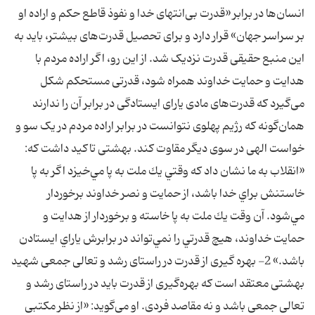
انسان‌ها در برابر «قدرت بى‌انتهاى خدا و نفوذ قاطع حكم و اراده او
بر سراسر جهان» قرار دارد و برای تحصیل قدرت‌های بیشتر، باید به
این منبع حقیقی قدرت نزدیک شد. از این رو، اگر اراده مردم با
هدایت و حمایت خداوند همراه شود، قدرتی مستحکم شکل
می‌گیرد که قدرت‌های مادی یارای ایستادگی در برابر آن را ندارند
همان‌گونه که رژیم پهلوی نتوانست در برابر اراده مردم در یک سو و
خواست الهی در سوی دیگر مقاوت کند. بهشتی تاکید داشت که:
«انقلاب به ما نشان داد كه وقتي يك ملت به پا مي‌خيزد اگر به پا
خاستنش براي خدا باشد، از حمايت و نصر خداوند برخوردار
مي‌شود. آن وقت يك ملت به پا خاسته و برخوردار از هدايت و
حمايت خداوند، هيچ قدرتي را نمي‌تواند در برابرش ياراي ايستادن
باشد.» 2- بهره گیری از قدرت در راستای رشد و تعالی جمعی شهید
بهشتی معتقد است که بهره‌گیری از قدرت باید در راستای رشد و
تعالی جمعی باشد و نه مقاصد فردی. او می‌گوید: «از نظر مکتبی