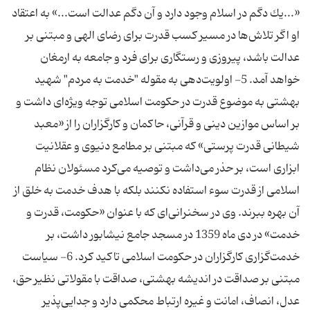
«...يك دگم در اسلام وجود دارد و آن دگم عدالت است...» به اعتقاد
او اگر تلاش‌ها در مسیر کسب قدرت برای رضای الهی و مبتنی بر
عدالت باشد، پیروزی و رستگاری برای فرد و جامعه به ارمغان
خواهد آمد. 5- اولویت‌دهی به مقوله "خدمت به مردم" شهید
بهشتی به موضوع قدرت در حکومت اسلامی توجه ویژه‌ای داشت و
بر اساس موازین دینی و قرآنی، حاکمان و کارگزاران را از «معبد
شیطانی قدرت پرستی» که مبتنی بر مطامع دنیوی و عقلانیت
ابزاری است، بر حذر می‌داشت و توصیه می‌کرد مسئولان نظام
اسلامی از قدرت سوء استفاده نکنند بلکه با هدف خدمت به خلق از
آن بهره ببرند. وی در سخنرانی‌ای که با عنوان «حکومت، قدرت و
خدمت» در دی ماه 1359 در مسجد جامع نیشابور داشت، بر
خدمت‌گزاری کارگزاران در حکومت اسلامی تاکید کرد. 6- سیاست
مبتنی بر صداقت در اندیشه بهشتی، صداقت با مقولاتی نظیر حق،
عدل، انصاف، امانت و غیره ارتباط محکمی دارد و جدایی‌پذیر