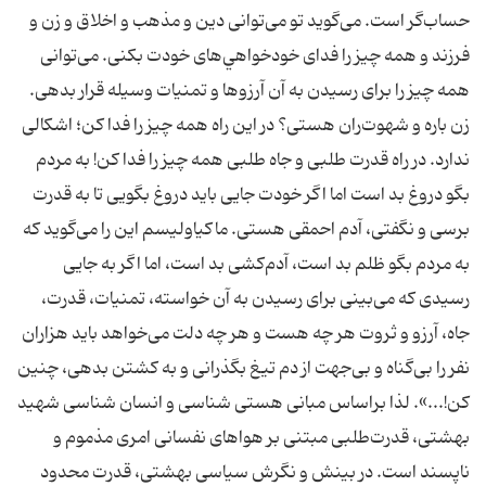
حساب‌گر است. مى‌گويد تو مى‌توانى دين و مذهب و اخلاق و زن و
فرزند و همه چيز را فداى خودخواهي‌هاى خودت بكنى. مى‌توانى
همه چيز را براى رسيدن به آن آرزوها و تمنيات وسيله قرار بدهى.
زن باره و شهوت‌ران هستى؟ در اين راه همه چيز را فدا كن؛ اشكالى
ندارد. در راه قدرت طلبى و جاه طلبى همه چيز را فدا كن! به مردم
بگو دروغ بد است اما اگر خودت جايى بايد دروغ بگويى تا به قدرت
برسى و نگفتى، آدم احمقى هستى. ماكياوليسم اين را مى‌گويد كه
به مردم بگو ظلم بد است، آدم‌كشى بد است، اما اگر به جايى
رسيدى كه مى‌بينى براى رسيدن به آن خواسته، تمنيات، قدرت،
جاه، آرزو و ثروت هر چه هست و هر چه دلت مى‌خواهد بايد هزاران
نفر را بى‌گناه و بى‌جهت از دم تيغ بگذرانى و به كشتن بدهى، چنين
كن!...». لذا براساس مبانی هستی شناسی و انسان شناسی شهید
بهشتی، قدرت‌طلبی مبتنی بر هواهای نفسانی امری مذموم و
ناپسند است. در بینش و نگرش سیاسی بهشتی، قدرت محدود