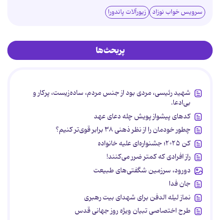
سرویس خواب نوزاد
زیورآلات پاندورا
پربحث‌ها
شهید رئیسی، مردی بود از جنس مردم، ساده‌زیست، پرکار و
بی‌ادعا.
کدهای پیشواز پویش چله دعای عهد
چطور خودمان را از نظر ذهنی ۳۸ برابر قوی‌تر کنیم؟
کن ۲۰۲۵؛ جشنواره‌ای علیه خانواده
راز افرادی که کمتر ضرر می‌کنند!
دورود، سرزمین شگفتی‌های طبیعت
جان فدا
نماز لیله الدفن برای شهدای بیت رهبری
طرح اختصاصی تبیان ویژه روز جهانی قدس