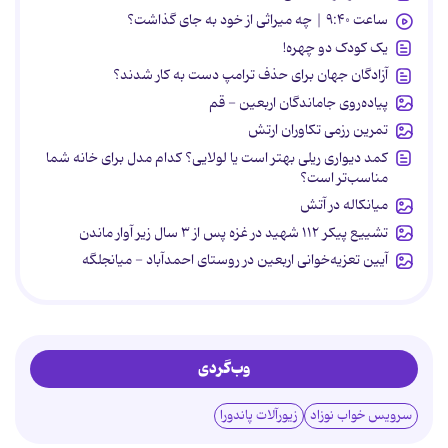
ساعت ۹:۴۰ | چه میراثی از خود به جای گذاشت؟
یک کودک دو چهره!
آزادگان جهان برای حذف ترامپ دست به کار شدند؟
پیاده‌روی جاماندگان اربعین - قم
تمرین رزمی تکاوران ارتش
کمد دیواری ریلی بهتر است یا لولایی؟ کدام مدل برای خانه شما
مناسب‌تر است؟
میانکاله در آتش
تشییع پیکر ۱۱۲ شهید در غزه پس از ۳ سال زیر آوار ماندن
آیین تعزیه‌خوانی اربعین در روستای احمدآباد - میانجلگه
وب‌گردی
سرویس خواب نوزاد
زیورآلات پاندورا