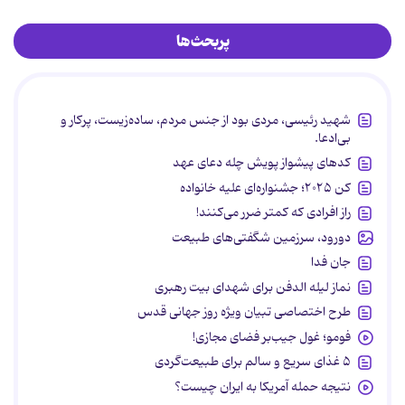
پربحث‌ها
شهید رئیسی، مردی بود از جنس مردم، ساده‌زیست، پرکار و
بی‌ادعا.
کدهای پیشواز پویش چله دعای عهد
کن ۲۰۲۵؛ جشنواره‌ای علیه خانواده
راز افرادی که کمتر ضرر می‌کنند!
دورود، سرزمین شگفتی‌های طبیعت
جان فدا
نماز لیله الدفن برای شهدای بیت رهبری
طرح اختصاصی تبیان ویژه روز جهانی قدس
فومو؛ غول جیب‌بر فضای مجازی!
۵ غذای سریع و سالم برای طبیعت‌گردی
نتیجه حمله آمریکا به ایران چیست؟