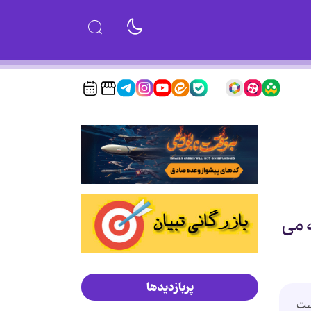
 می
پربازدیدها
ست