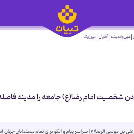
دین‌واندیشه
آقایان
نیوزیک
ادن شخصیت امام رضا(ع) جامعه را مدینه فاضله
 بن موسی الرضا(ع) سراسر پیام و الگو برای تمام مسلمانان جهان ا