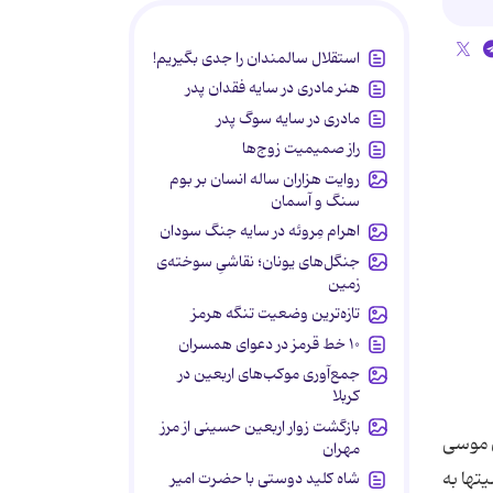
استقلال سالمندان را جدی بگیریم!
هنر مادری در سایه‌ فقدان پدر
مادری در سایه سوگ پدر
راز صمیمیت زوج‌ها
روایت هزاران ساله انسان بر بوم
سنگ و آسمان
اهرام مِروئه در سایه جنگ سودان
جنگل‌های یونان؛ نقاشیِ سوخته‌ی
زمین
تازه‌ترین وضعیت تنگه هرمز
۱۰ خط قرمز در دعوای همسران
جمع‌آوری موکب‌های اربعین در
کربلا
بازگشت زوار اربعین حسینی از مرز
ن موسی
مهران
تها به
شاه کلید دوستی با حضرت امیر