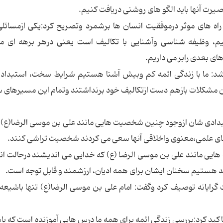
یرت آنها باید الگو های روشنی دریافت کنیم.
راه های موثر درموفقیت انسان ها برشمرد وتصریح کرد:یکی ازمسائلی
م، وظیفه شناسی وآشنایی با تکالیف است یعنی درهر برهه ای م
ای بعدی رابر می داریم.
شد: ما با زندگی ائمه کم وبیش آشنا هستیم شرایط سخت، استبداد
این مشکلات بازهم دست ازتکالیف خود برنداشتند وتمام این مسیرهای 
بدادی شان ازوجود چنین شخصیت هایی مانند علی بن موسی الرضا(ع) 
ی علمی،معنوی واخلاقی آنها سعی می کردند شخصیت تراشی کنند.
ی مانند علی بن موسی الرضا (ع) که خدایی می اندیشند درحالت ان
د هستیم سخنان ایشان برای همه ادیان، ارزشمند و قابل توجه است.
رایانه توصیف کرد وگفت: امام علی بن موسی الرضا(ع) تنها باشیعه 
اکید کرد:بررسی زندگی ائمه برای همه ما درس هایی آموزنده است که ب