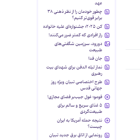
عهد
چطور خودمان را از نظر ذهنی ۳۸
برابر قوی‌تر کنیم؟
کن ۲۰۲۵؛ جشنواره‌ای علیه خانواده
راز افرادی که کمتر ضرر می‌کنند!
دورود، سرزمین شگفتی‌های
طبیعت
جان فدا
نماز لیله الدفن برای شهدای بیت
رهبری
طرح اختصاصی تبیان ویژه روز
جهانی قدس
فومو؛ غول جیب‌بر فضای مجازی!
۵ غذای سریع و سالم برای
طبیعت‌گردی
نتیجه حمله آمریکا به ایران
چیست؟
رونمایی از اتاق برق جدید تبیان