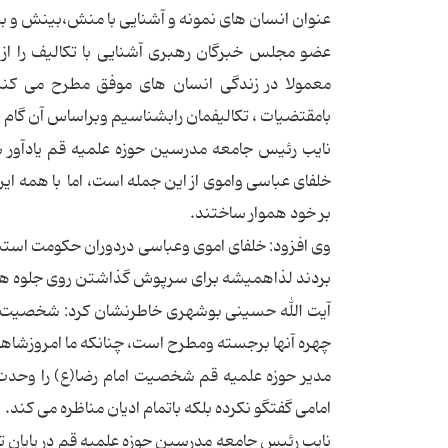
عنوان انسان های نمونه و آشنایی با منش،بینش و بص
عضو مجلس خبرگان رهبری آشنایی با تکالیف را از 
معمولا در زندگی انسان های موفق مطرح می کنی
بامقتضیات ، تکالیفمان رابشناسیم وبراساس آن گام ه
نایب رئیس جامعه مدرسین حوزه علمیه قم یادآور 
خلفای عباسی واموی از این جمله است، اما با همه 
بر خود هموار ساختند.
وی افزود: خلفای اموی وعباسی دردوران حکومت است
بردند لذاهمیشه برای سرپوش گذاشتن روی جلوه ها
آیت الله حسینی بوشهری خاطرنشان کرد: شخصیت های
چهره آنها برجسته ومطرح است، چنانکه ما امروزشاه
مدیر حوزه علمیه قم شخصیت امام رضا(ع) را وحدت گ
امامی گفتگو نکرده بلکه باتمام ادیان مناظره می کند.
نایب رئیس جامعه مدرسین حوزه علمیه قم در پایان ت