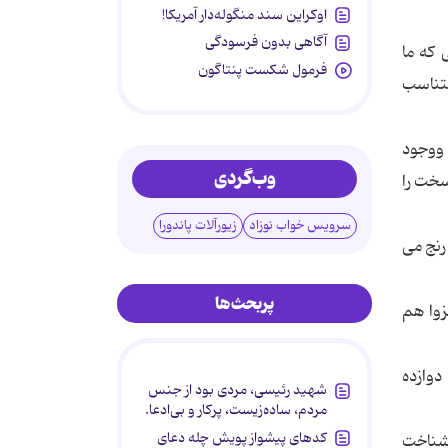
اوکراین سند منگوله‌دار آمریکا!
آگاهی بدون فرسودگی
 که ما
فرمول شکست پنتاگون
تناسب
 ووجود
وب‌گردی
سخت را
سرویس خواب نوزاد
زیورآلات پاندورا
رنج می
پربحث‌ها
زوا هم
دوازده
شهید رئیسی، مردی بود از جنس
مردم، ساده‌زیست، پرکار و بی‌ادعا.
کدهای پیشواز پویش چله دعای
اشناخت