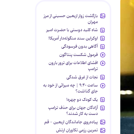
بازگشت زوار اربعین حسینی از مرز
مهران
شاه کلید دوستی با حضرت امیر
اوکراین سند منگوله‌دار آمریکا!
آگاهی بدون فرسودگی
فرمول شکست پنتاگون
افشای اطلاعات برای ترور بارون
ترامپ
نجات از غرق شدگی
ساعت ۹:۴۰ | چه میراثی از خود به
جای گذاشت؟
یک کودک دو چهره!
آزادگان جهان برای حذف ترامپ
دست به کار شدند؟
پیاده‌روی جاماندگان اربعین - قم
تمرین رزمی تکاوران ارتش