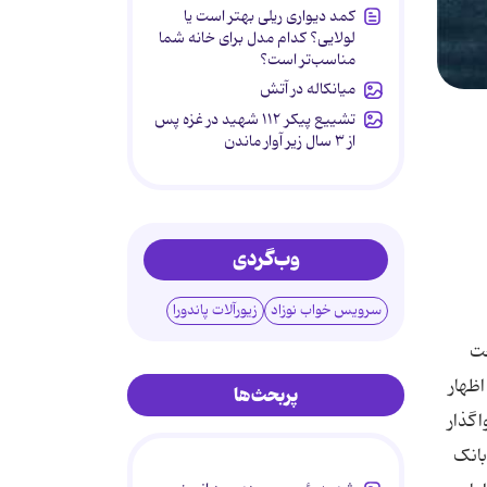
کمد دیواری ریلی بهتر است یا
لولایی؟ کدام مدل برای خانه شما
مناسب‌تر است؟
میانکاله در آتش
تشییع پیکر ۱۱۲ شهید در غزه پس
از ۳ سال زیر آوار ماندن
وب‌گردی
سرویس خواب نوزاد
زیورآلات پاندورا
حت
ظهار
پربحث‌ها
ی بانک ها را واگذار
بانک