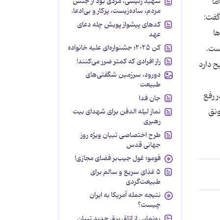
شهید رئیسی، مردی بود از جنس
۹۴ تصویب شده اما
مردم، ساده‌زیست، پرکار و بی‌ادعا.
ی گفت:
کدهای پیشواز پویش چله دعای
 ها
عهد
کن ۲۰۲۵؛ جشنواره‌ای علیه خانواده
ده شده است.
راز افرادی که کمتر ضرر می‌کنند!
ح دارد
دورود، سرزمین شگفتی‌های
طبیعت
رش کامل در رفع
جان فدا
ونق
نماز لیله الدفن برای شهدای بیت
رهبری
طرح اختصاصی تبیان ویژه روز
جهانی قدس
فومو؛ غول جیب‌بر فضای مجازی!
۵ غذای سریع و سالم برای
طبیعت‌گردی
نتیجه حمله آمریکا به ایران
چیست؟
رونمایی از اتاق برق جدید تبیان