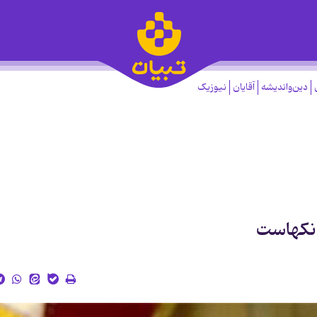
دین‌واندیشه
آقایان
نیوزیک
انکهاست