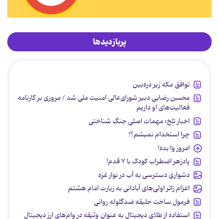
پربازدیدها
توافق مکه زیر ذره‌بین
محسن رضایی دبیر شورای‌عالی امنیت ملی شد / مروری بر کارنامه
فعالیت‌های او داریم
اخبار تلخ؛ مهمات اصلی جنگ شناختی
چرا استخدام نمیشم؟!
امروز وا بده!
پادزهر اضطراب کودک با ۷ قدم!
دشواری دسترسی به آب در نوار غزه
اعزام زائر اولی‌های آبادانی به زیارت امام هشتم
فرمول ساخت جلیقه ضدگلوله روانی
استفاده از طلای دیجیتال به عنوان وثیقه در وام‌های ارز دیجیتال