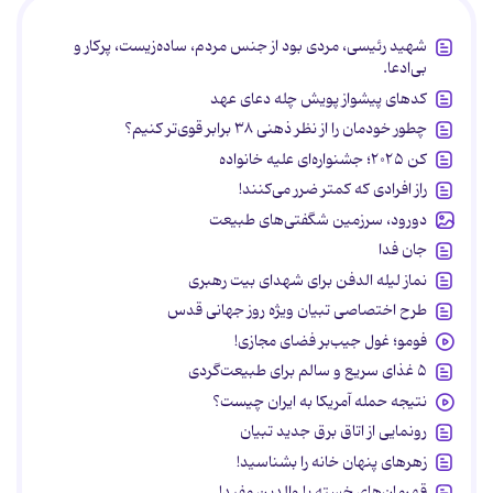
شهید رئیسی، مردی بود از جنس مردم، ساده‌زیست، پرکار و
بی‌ادعا.
کدهای پیشواز پویش چله دعای عهد
چطور خودمان را از نظر ذهنی ۳۸ برابر قوی‌تر کنیم؟
کن ۲۰۲۵؛ جشنواره‌ای علیه خانواده
راز افرادی که کمتر ضرر می‌کنند!
دورود، سرزمین شگفتی‌های طبیعت
جان فدا
نماز لیله الدفن برای شهدای بیت رهبری
طرح اختصاصی تبیان ویژه روز جهانی قدس
فومو؛ غول جیب‌بر فضای مجازی!
۵ غذای سریع و سالم برای طبیعت‌گردی
نتیجه حمله آمریکا به ایران چیست؟
رونمایی از اتاق برق جدید تبیان
زهرهای پنهان خانه را بشناسید!
قهرمان‌های خسته یا والدین مفید!