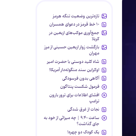
تازه‌ترین وضعیت تنگه هرمز
۱۰ خط قرمز در دعوای همسران
جمع‌آوری موکب‌های اربعین در
کربلا
بازگشت زوار اربعین حسینی از مرز
مهران
شاه کلید دوستی با حضرت امیر
اوکراین سند منگوله‌دار آمریکا!
آگاهی بدون فرسودگی
فرمول شکست پنتاگون
افشای اطلاعات برای ترور بارون
ترامپ
نجات از غرق شدگی
ساعت ۹:۴۰ | چه میراثی از خود به
جای گذاشت؟
یک کودک دو چهره!