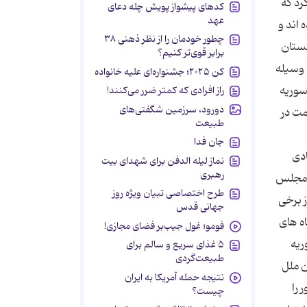
رد که
کدهای پیشواز پویش چله دعای
عهد
 اند و
چطور خودمان را از نظر ذهنی ۳۸
بستان
برابر قوی‌تر کنیم؟
 وسیله
کن ۲۰۲۵؛ جشنواره‌ای علیه خانواده
 سوریه
راز افرادی که کمتر ضرر می‌کنند!
دورود، سرزمین شگفتی‌های
مت در
طبیعت
جان فدا
ادی
نماز لیله الدفن برای شهدای بیت
رهبری
 مجلس
طرح اختصاصی تبیان ویژه روز
ز برخی
جهانی قدس
ه های
فومو؛ غول جیب‌بر فضای مجازی!
ریه
۵ غذای سریع و سالم برای
طبیعت‌گردی
ن ملل
نتیجه حمله آمریکا به ایران
 را
چیست؟