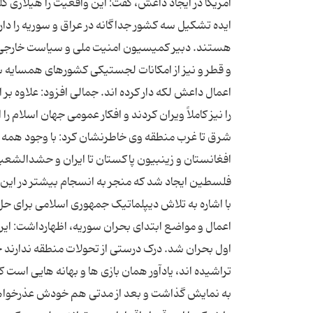
آمریکا در ایجاد داعش، گفت: این واقعیت را هیلاری کل
ایده تشکیل سه کشور جداگانه در عراق و سوریه را دارن
هستند. دبیر کمیسیون امنیت ملی و سیاست خارجی مج
و قطر و نیز از امکانات لجستیکی کشورهای همسایه سو
اعمال داعش لکه دار کرده اند. جمالی افزود: علاوه بر 
را نیز کاملاً ویران کردند و افکار عمومی جهان اسلام
شرق تا غرب منطقه وی خاطرنشان کرد: با وجود همه ا
افغانستان و زینبیون پاکستان تا ایران و حشدالشعبی
فلسطین ایجاد شد که منجر به انسجام بیشتر در 
با اشاره به تلاش دیپلماتیک جمهوری اسلامی برای حل 
اعمال و مواضع ابتدای بحران سوریه، اظهارداشت: این
اول بحران شد. درک درستی از تحولات منطقه ندارند جم
تراشیده اند، یادآور همان بازی ها و بهانه هایی است 
به نمایش گذاشت و بعد از مدتی هم خودش عذرخواهی کر