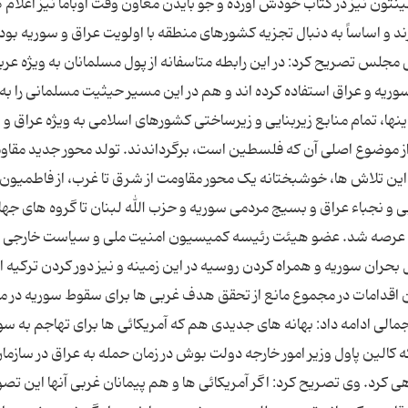
ینتون نیز در کتاب خودش آورده و جو بایدن معاون وقت اوباما نیز اعلام ک
د و اساساً به دنبال تجزیه کشورهای منطقه با اولویت عراق و سوریه بوده
لس تصریح کرد: در این رابطه متاسفانه از پول مسلمانان به ویژه عر
ریه و عراق استفاده کرده اند و هم در این مسیر حیثیت مسلمانی را به
اینها، تمام منابع زیربنایی و زیرساختی کشورهای اسلامی به ویژه عراق و
 را از موضوع اصلی آن که فلسطین است، برگرداندند. تولد محور جدید مقاو
ین تلاش ها، خوشبختانه یک محور مقاومت از شرق تا غرب، از فاطمیون
 و نجباء عراق و بسیج مردمی سوریه و حزب الله لبنان تا گروه های جه
این عرصه شد. عضو هیئت رئیسه کمیسیون امنیت ملی و سیاست خارجی
بحران سوریه و همراه کردن روسیه در این زمینه و نیز دور کردن ترکیه ا
 اقدامات در مجموع مانع از تحقق هدف غربی ها برای سقوط سوریه در ما
الی ادامه داد: بهانه های جدیدی هم که آمریکائی ها برای تهاجم به سو
که کالین پاول وزیر امور خارجه دولت بوش در زمان حمله به عراق در سازما
د. وی تصریح کرد: اگر آمریکائی ها و هم پیمانان غربی آنها این تصور