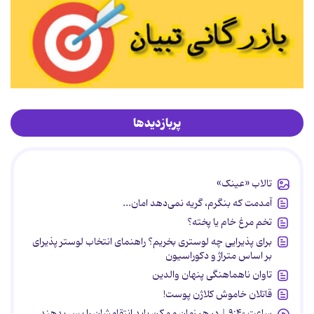
پربازدیدها
تالاب «عینک»
آمدمت که بنگرم، گریه نمی‌دهد امان...
تخم مرغ خام یا پخته؟
برای پذیرایی چه لوستری بخریم؟ راهنمای انتخاب لوستر پذیرای
بر اساس متراژ و دکوراسیون
تاوان ناهماهنگی پنهان والدین
قاتلان خاموش کلاژن پوست!
ساعت ۹:۴۰ | در هر زمان ممکن باید انتقامشان را پس بدهند