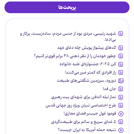
پربحث‌ها
شهید رئیسی، مردی بود از جنس مردم، ساده‌زیست، پرکار و
بی‌ادعا.
کدهای پیشواز پویش چله دعای عهد
چطور خودمان را از نظر ذهنی ۳۸ برابر قوی‌تر کنیم؟
کن ۲۰۲۵؛ جشنواره‌ای علیه خانواده
راز افرادی که کمتر ضرر می‌کنند!
دورود، سرزمین شگفتی‌های طبیعت
جان فدا
نماز لیله الدفن برای شهدای بیت رهبری
طرح اختصاصی تبیان ویژه روز جهانی قدس
فومو؛ غول جیب‌بر فضای مجازی!
۵ غذای سریع و سالم برای طبیعت‌گردی
نتیجه حمله آمریکا به ایران چیست؟