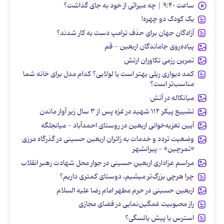
ساعت ۹:۴۰ | چه میراثی از خود به جای گذاشت؟
یک کودک دو چهره!
آزادگان جهان برای حذف ترامپ دست به کار شدند؟
پیاده‌روی جاماندگان اربعین - قم
تمرین رزمی تکاوران ارتش
کمد دیواری ریلی بهتر است یا لولایی؟ کدام مدل برای خانه شما
مناسب‌تر است؟
میانکاله در آتش
تشییع پیکر ۱۱۲ شهید در غزه پس از ۳ سال زیر آوار ماندن
آیین تعزیه‌خوانی اربعین در روستای احمدآباد - میانجلگه
وضعیت تردد و خدمات به زائران اربعین حسینی در گذرگاه مرزی
«تمرچین» - پیرانشهر
مراسم عزاداری اربعینِ حسینی در جوار محل شهادت رهبر انقلاب
چرا هرچی بزرگ‌تر میشیم، دوستای کمتری داریم؟
اربعین حسینی در حرم مطهر امام رضا علیه السلام
راز محبوبیت غمگین‌نمایی در فضای مجازی
استرس یا پیش یائسگی؟