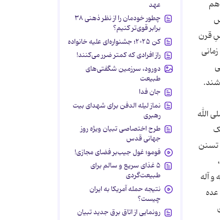
 هم
عهد
چطور خودمان را از نظر ذهنی ۳۸
س
برابر قوی‌تر کنیم؟
سِ قرن
کن ۲۰۲۵؛ جشنواره‌ای علیه خانواده
زمانی
راز افرادی که کمتر ضرر می‌کنند!
ی
دورود، سرزمین شگفتی‌های
طبیعت
شند.
جان فدا
نماز لیله الدفن برای شهدای بیت
ی الله
رهبری
طرح اختصاصی تبیان ویژه روز
یک
جهانی قدس
ل تسنن
فومو؛ غول جیب‌بر فضای مجازی!
۵ غذای سریع و سالم برای
طبیعت‌گردی
و آله
نتیجه حمله آمریکا به ایران
 عده
چیست؟
ی
رونمایی از اتاق برق جدید تبیان