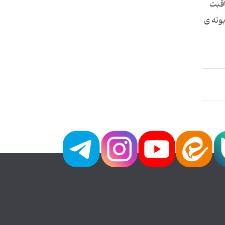
اقبت
بوته ی