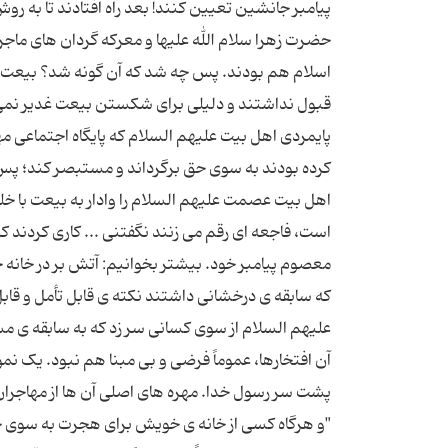
پیامبر جانشین تعیین کنند! بعد راه افتادند تا به 
حضرت زهرا سلام الله علیها و معرکه گردان های ماجر
اسلام هم بودند. پس چه شد که آن گونه شد؟ بیعت گرف
قبول نداشتند و دلیلی برای شکستن بیعت غدیر نمی د
پایمردی اهل بیت علیهم السلام که پایگاه اجتماعی م
کرده بودند به سوی حق برگرداند و مستبصر کند؛ پس 
اهل بیت عصمت علیهم السلام را وادار به بیعت با خل
است، فاجعه ای رقم می زنند نگفتنی ... کاری کردند 
معصوم پیامبر خود. بیشتر بخوانیم: آتش بر در خانه
که سابقه ی درخشانی داشتند نکته ی قابل تأمل و ق
علیهم السلام از سوی کسانی سر زد که به سابقه ی مسل
آن افتخارها، عموماً فرضی و بی مبنا هم نبود. یک ن
پشت سر رسول خدا. مهره های اصلی آن ها از مهاجران 
"و هرگاه کسی از خانه ی خویش برای هجرت به سوی خد