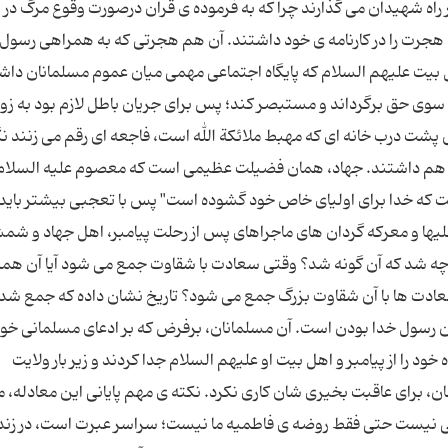
راه شهیدان می گذارند چرا که به فرموده ی قرآن درصورت وقوع مرگ در
جرت را در کارنامه ی خود داشتند. آن هم هجرتی که به همراهی رسول 
 بیت علیهم السلام که پایگاه اجتماعی مهمی میان عموم مسلمانان داش
ه سوی حق برگرداند و مستبصر کند؛ پس برای جریان باطل لازم بود به زو
س پشت درب خانه ای که مهبط ملائکة الله است، فاجعه ای رقم می زنند ن
د هم داشتند. جهاد، همان فضیلت عظیمی است که معصوم علیه السلام 
که خدا برای اولیای خاص خود گشوده است" پس با تعجبی بیشتر باید
یها و معرکه گردان های ماجراهای پس از رحلت پیامبر، اهل جهاد و شم
 چه شد که آن گونه شد؟ وقتی سعادت با شقاوت جمع می شود آیا آن همه
ادت ها با آن شقاوت بزرگ جمع می شود؟ تاریخ نشان داده که جمع شد
 رسول خدا بودن است. آن مسلمانان، برفرض که بر ادعای مسلمانی خو
خود را از پیامبر و اهل بیت او علیهم السلام جدا کردند و زیر بار ولایت
ن، برای عاقبت بخیری شان کاری نکرد. نکته ی مهم پایانی این معادله،
یخی نیست حتی فقط روضه ی فاطمیه ما نیست؛ سراسر عبرت است، در زند