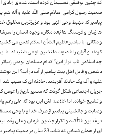
که چنین توفیقی نصیبمان کرده است. عده ی زیادی ای
صحبت رسول گرامی اسلام صلی الله علیه و آله هم 
پیامبر که مهبط وحی الهی بود و عزیزترین مخلوق خدا 
ها زمان و فرسنگ ها بُعد مکان، وجود انسان را سرشار
و مکانی، با پیامبر عظیم الشأن اسلام نفس می کشیدند؛ 
کردند و قرآن را با صوت دلنشین او می شنیدند. با ای
چه اسلامی ناب تر از این؟ کدام مسلمان بودنی زیباتر 
دشمن و قاتل اهل بیت پیامبر از آب در آید؟ این نوشتا
علیه و آله یک حادثه آفریدند. حادثه ای که سبب شد ای
جریان اجتماعی شکل گرفت که مسیر تاریخ را عوض کرد.
و تشیع خواند. اما خلاصه اش این بود که علی رغم وا
وصایت و جانشینی پیامبر از طرف خدا و با وحی مستقیم
در غدیر و با تأکید و تکرار چندین باره آن و علی رغم 
ای از همان کسانی که شاید 23