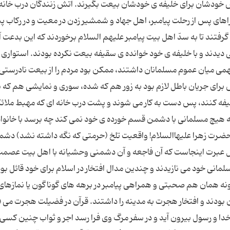
روش خودشان برای خلیفه ی خودشان بیعت بگیرند. آتش زنندگان درب خانه
اهای پس از رحلت پیامبر، اهل جهاد و شمشیر زدن در معیت و در رکاب پی
تند تا به سدّ اهل بیت پیامبر علیهم السلام برخوردند که این بدعت آش
یدند و با خلیفه ی خود خوانده ی سقیفه بیعت نکرده بودند. استواری 
همی میان عموم مسلمانان داشتند، ممکن بود مردم را از بیعت نادرستی 
برای جریان باطل لازم بود به زور هم که شده، سوری و نمایشی هم که 
یفه کنند، پس دست به کار می شوند و پشت درب خانه ای که مهبط ملائکة
که هیچ مسلمانی با دشمن قسم خورده ی خود نمی کند چه برسد با خانوا
 حضرت زهرا علیهاالسلام! واقعيت تلخ (حرمتی که نگه داشته نشد) دشم
ابل عبرت اینجاست که آن فاجعه و آن دشمنی وحشیانه با اهل بیت عصم
مانی خود می نازیدند و چندین مدال افتخار در اسلام برای خود قائل بود
مونه همان هم صحبتی و همراهی پیامبر در برهه های گوناگون یا نمازهای
بودند و افتخار هجرت به مدینه را داشتند. قرآن در فضیلت هجرت می ف
ا و رسول بیرون آید و در سفر مرگ وی فرا رسد اجر و ثواب چنین کسی 