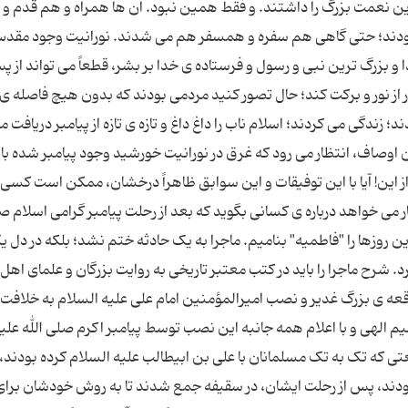
ن نعمت بزرگ را داشتند. و فقط همین نبود. آن ها همراه و هم قدم و
بودند؛ حتی گاهی هم سفره و همسفر هم می شدند. نورانیت وجود مقد
و بزرگ ترین نبی و رسول و فرستاده ی خدا بر بشر، قطعاً می تواند از پ
 از نور و برکت کند؛ حال تصور کنید مردمی بودند که بدون هیچ فاصله ی 
زندگی می کردند؛ اسلام ناب را داغ داغ و تازه ی تازه از پیامبر دریافت م
ن اوصاف، انتظار می رود که غرق در نورانیت خورشید وجود پیامبر شده با
از این! آیا با این توفیقات و این سوابق ظاهراً درخشان، ممکن است کسی
ر می خواهد درباره ی کسانی بگوید که بعد از رحلت پیامبر گرامی اسلام صل
ن روزها را "فاطمیه" بنامیم. ماجرا به یک حادثه ختم نشد؛ بلکه در دل 
 شرح ماجرا را باید در کتب معتبر تاریخی به روایت بزرگان و علمای اه
قعه ی بزرگ غدیر و نصب امیرالمؤمنین امام علی علیه السلام به خلافت،
 الهی و با اعلام همه جانبه این نصب توسط پیامبر اکرم صلی الله علیه 
بیعتی که تک به تک مسلمانان با علی بن ابیطالب علیه السلام کرده بودند،
 سال در معیت پیامبر بودند، پس از رحلت ایشان، در سقیفه جمع شدند تا به روش خودشان برا