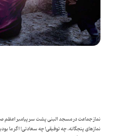
نماز جماعت در مسجد البنی پشت سر پیامبر اعظم صلی ا
نمازهای پنجگانه. چه توفیقی! چه سعادتی! اگر ما بودی