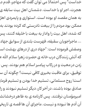
خداست" پس احتمالاً می توان گفت که مهاجر، قدم در 
هجرت، اجر او با خداست. دشمنان اهل بیت سابقه ی ه
به همان مقصد او بوده است. استواری و پایمردی اهل
ممکن بود مردم را از بیعت نادرستی که کرده بودند ب
که شده، اهل بیت را وادار به بیعت با خلیفه کنند، پ
... ماجراجویان سقیفه، فهرست بلندی از سوابق جها
وصفش فرموده است: "جهاد دری از درهای بهشت است 
که آتش زنندگان درب خانه ی حضرت زهرا سلام الله عل
زدن در معیت و در رکاب پیامبر اسلام هم بودند. پس
توفیق، برای عاقبت بخیری کافی نیست؟ چگونه آن سع
است! روح مسلمانی، تسلیم خدا بودن و تسلیم فرمان
صادق بوده باشند، در آخر کار، دیگر تسلیم نبودند و راه 
امیرمؤمنان نرفتند. پس کارنامه ی به ظاهر درخشانشا
آن آدم ها نبوده و نیست. ماجرای آن ها قصه ی تار