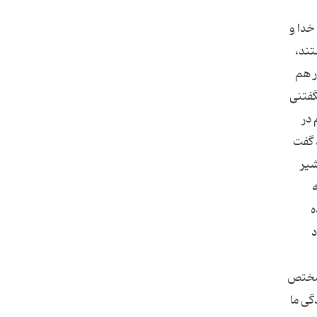
خدا و
تند،
ر هم
گفتنی
در
 گفت
شیر
ه
د
 مختص
گی ما