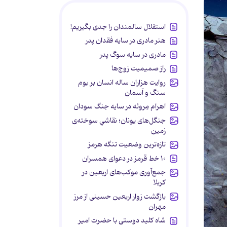
استقلال سالمندان را جدی بگیریم!
هنر مادری در سایه‌ فقدان پدر
مادری در سایه سوگ پدر
راز صمیمیت زوج‌ها
روایت هزاران ساله انسان بر بوم
سنگ و آسمان
اهرام مِروئه در سایه جنگ سودان
جنگل‌های یونان؛ نقاشیِ سوخته‌ی
زمین
تازه‌ترین وضعیت تنگه هرمز
۱۰ خط قرمز در دعوای همسران
جمع‌آوری موکب‌های اربعین در
کربلا
بازگشت زوار اربعین حسینی از مرز
مهران
شاه کلید دوستی با حضرت امیر