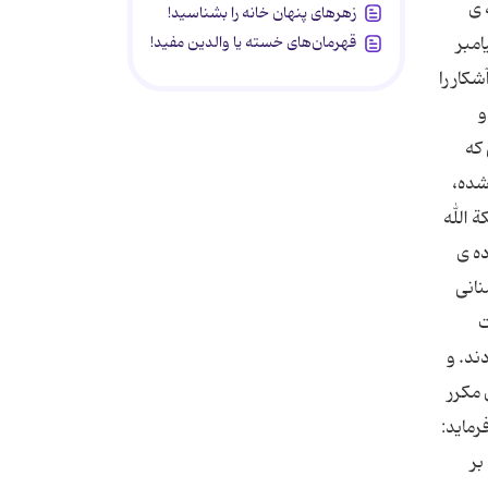
 ی
زهرهای پنهان خانه را بشناسید!
امبر
قهرمان‌های خسته یا والدین مفید!
کار را
و
که
شده،
 الله
ده ی
نانی
ت
ند. و
 مکرر
رماید:
بر