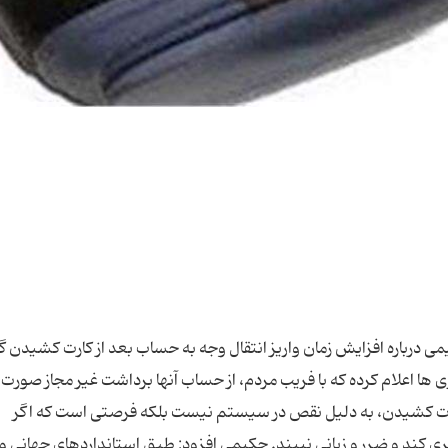
 درباره افزایش ­زمان ­واریز انتقال وجه به حساب ­بعد از کارت کشیدن ­
ی ها اعلام کرده ­که با فریب مردم، از حساب آنها برداشت غیر مجاز صورت 
 کارت کشیدن، به دلیل نقص در سیستم نیست بلکه فرصتی ­است که اگر
ری کند و ضرر و زیانی نبیند. حکیمی­ افزود: طبق استانداردهای جهانی و 