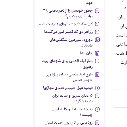
عهد
د
چطور خودمان را از نظر ذهنی ۳۸
برابر قوی‌تر کنیم؟
بیان
کن ۲۰۲۵؛ جشنواره‌ای علیه خانواده
مان
راز افرادی که کمتر ضرر می‌کنند!
 مطلوب است
دورود، سرزمین شگفتی‌های
ساعتی
طبیعت
که تراکنش انجام شود وجه آن ساعت 5 صبح روز بعد واریز می شود و این زمان الزاما 24 ساعت نیست یعنی اگر قبل ساعت 12 شب
جان فدا
نماز لیله الدفن برای شهدای بیت
کارت
رهبری
طرح اختصاصی تبیان ویژه روز
جهانی قدس
فومو؛ غول جیب‌بر فضای مجازی!
۵ غذای سریع و سالم برای
طبیعت‌گردی
نتیجه حمله آمریکا به ایران
چیست؟
رونمایی از اتاق برق جدید تبیان