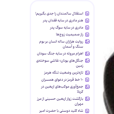
استقلال سالمندان را جدی بگیریم!
هنر مادری در سایه‌ فقدان پدر
مادری در سایه سوگ پدر
راز صمیمیت زوج‌ها
روایت هزاران ساله انسان بر بوم
سنگ و آسمان
اهرام مِروئه در سایه جنگ سودان
جنگل‌های یونان؛ نقاشیِ سوخته‌ی
زمین
تازه‌ترین وضعیت تنگه هرمز
۱۰ خط قرمز در دعوای همسران
جمع‌آوری موکب‌های اربعین در
کربلا
بازگشت زوار اربعین حسینی از مرز
مهران
شاه کلید دوستی با حضرت امیر