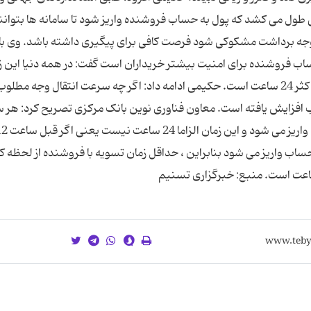
 طول می کشد که پول به حساب فروشنده واریز شود تا سامانه ها بتوانن
 برداشت مشکوکی شود فرصت کافی برای پیگیری داشته باشد. وی با 
حساب فروشنده برای امنیت بیشتر خریداران است گفت: در همه دنیا این ز
48 ساعت لحاظ شده درحالیکه این زمان در ایران، حداکثر 24 ساعت است. حکیمی ­ادامه داد: اگر چه سرعت انتقال وجه
ب افزایش یافته است. معاون فناوری نوین بانک مرکزی تصریح کرد: هر 
 ساعت ­5 صبح روز بعد به حساب واریز می شود بنابراین ، حداقل زمان تسویه با فروشنده از لحظه 