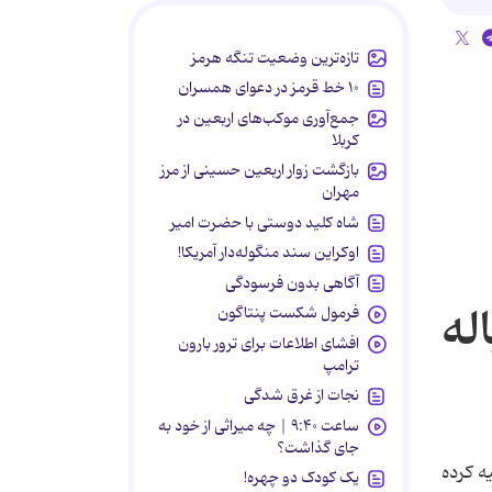
تازه‌ترین وضعیت تنگه هرمز
۱۰ خط قرمز در دعوای همسران
جمع‌آوری موکب‌های اربعین در
کربلا
بازگشت زوار اربعین حسینی از مرز
مهران
شاه کلید دوستی با حضرت امیر
اوکراین سند منگوله‌دار آمریکا!
آگاهی بدون فرسودگی
له
فرمول شکست پنتاگون
افشای اطلاعات برای ترور بارون
ترامپ
نجات از غرق شدگی
ساعت ۹:۴۰ | چه میراثی از خود به
جای گذاشت؟
شته می درخشد، تهیه کرده
یک کودک دو چهره!