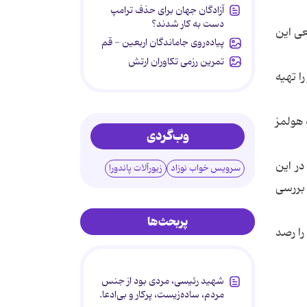
آزادگان جهان برای حذف ترامپ
دست به کار شدند؟
ور طبیعی این
پیاده‌روی جاماندگان اربعین - قم
تمرین رزمی تکاوران ارتش
ادر را تهیه
بخش غربی بدنه هولمز
وب‌گردی
در این
سرویس خواب نوزاد
زیورآلات پاندورا
 بررسی
پربحث‌ها
1892 موفق شد این ستاره را رصد
شهید رئیسی، مردی بود از جنس
مردم، ساده‌زیست، پرکار و بی‌ادعا.