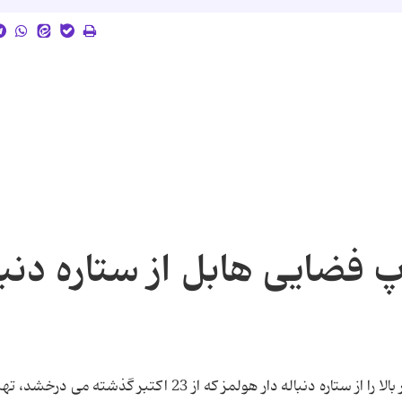
فضایی هابل از ستاره دنبا
تلسکوپ فضایی هابل اولین تصاویر با وضوح تصویر بالا را از ستاره دنباله دار هولمز که از 23 اکتبر گذ