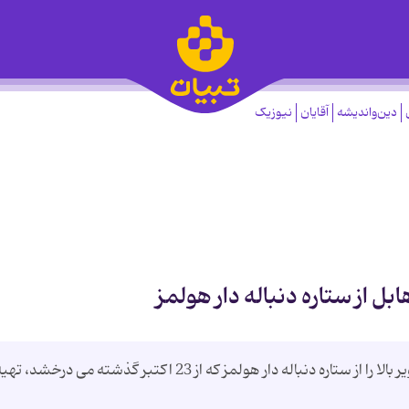
دین‌واندیشه
آقایان
نیوزیک
 از ستاره دنباله دار هولمز
تلسکوپ فضایی هابل اولین تصاویر با وضوح تصویر بالا را از ستاره دنباله دار هولمز که از 23 اکتبر گذشته می درخشد، ت