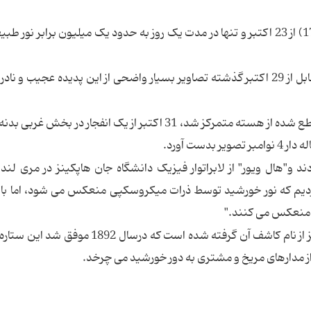
نور و درخشش ستاره دنباله دار هولمز (17P/Holmes) از 23 اکتبر و تنها در مدت یک روز به حدود یک میلیون برابر ن
به همین منظور دوربین Wfpc2 تلسکوپ فضایی هابل از 29 اکتبر گذشته تصاویر بسیار واضحی از این پدیده عجیب و ن
29 اکتبر گذشته این دوربین روی ذرات گرد و غبار ساطع شده از هسته متمرکز شد، 31 اکتبر از یک انفجار در 
ست آورد.
ند و"هال ویور" از لابراتوار فیزیک دانشگاه جان هاپکینز در مری لند 
دیم که نور خورشید توسط ذرات میکروسکپی منعکس می شود، اما با
ا منعکس می کنند."
براساس گزارش ساینس مود، عنوان دنباله دار هولمز از نام کاشف آن گرفته شده است که درسال 
ر از مدارهای مریخ و مشتری به دور خورشید می چرخد.