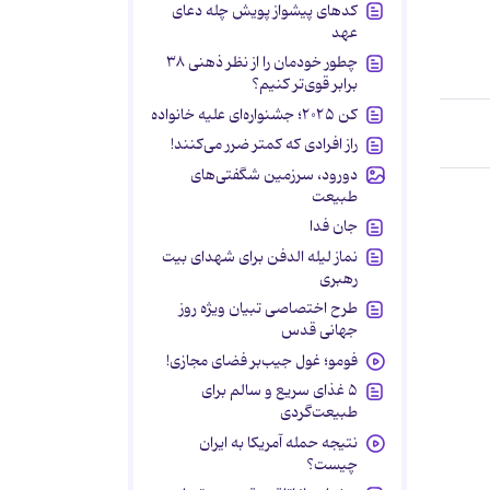
کدهای پیشواز پویش چله دعای
عهد
چطور خودمان را از نظر ذهنی ۳۸
برابر قوی‌تر کنیم؟
کن ۲۰۲۵؛ جشنواره‌ای علیه خانواده
راز افرادی که کمتر ضرر می‌کنند!
دورود، سرزمین شگفتی‌های
طبیعت
جان فدا
نماز لیله الدفن برای شهدای بیت
رهبری
طرح اختصاصی تبیان ویژه روز
جهانی قدس
فومو؛ غول جیب‌بر فضای مجازی!
۵ غذای سریع و سالم برای
طبیعت‌گردی
نتیجه حمله آمریکا به ایران
چیست؟