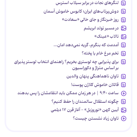
لنگرهای نجات در برابر سیلاب استرس
دوش‌پرتاب‌های ایران؛ کابوس خاموش آسمان
روز خبرنگار و جای خالی «سعادت»
در مسیر تولد ابریشم
تالاب «عینک»
آمدمت که بنگرم، گریه نمی‌دهد امان...
تخم مرغ خام یا پخته؟
برای پذیرایی چه لوستری بخریم؟ راهنمای انتخاب لوستر پذیرای
بر اساس متراژ و دکوراسیون
تاوان ناهماهنگی پنهان والدین
قاتلان خاموش کلاژن پوست!
ساعت ۹:۴۰ | در هر زمان ممکن باید انتقامشان را پس بدهند
چگونه استقلال سالمندان را حفظ کنیم؟
آیین کهن «نوروزبل» - آغاز قرن ۱۷ دیلمی
تاوان زیاد نشستن چیست؟