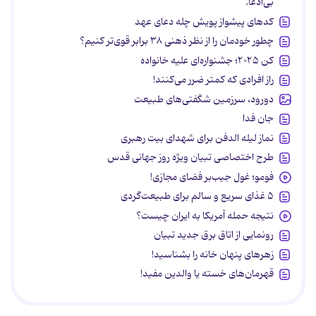
بی‌ادعا.
کدهای پیشواز پویش چله دعای عهد
چطور خودمان را از نظر ذهنی ۳۸ برابر قوی‌تر کنیم؟
کن ۲۰۲۵؛ جشنواره‌ای علیه خانواده
راز افرادی که کمتر ضرر می‌کنند!
دورود، سرزمین شگفتی‌های طبیعت
جان فدا
نماز لیله الدفن برای شهدای بیت رهبری
طرح اختصاصی تبیان ویژه روز جهانی قدس
فومو؛ غول جیب‌بر فضای مجازی!
۵ غذای سریع و سالم برای طبیعت‌گردی
نتیجه حمله آمریکا به ایران چیست؟
رونمایی از اتاق برق جدید تبیان
زهرهای پنهان خانه را بشناسید!
قهرمان‌های خسته یا والدین مفید!