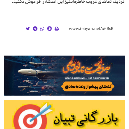
کردید، تماشای غروب خاطره‌انگیز این اسکله را فراموش نکنید.