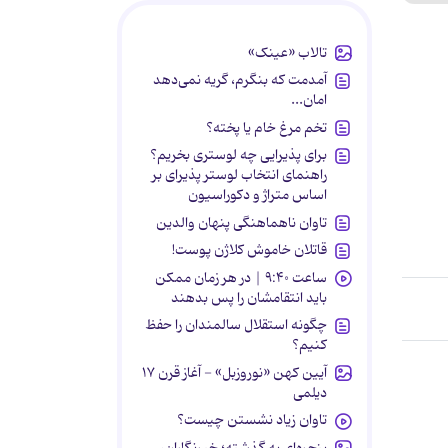
تالاب «عینک»
آمدمت که بنگرم، گریه نمی‌دهد
امان...
تخم مرغ خام یا پخته؟
برای پذیرایی چه لوستری بخریم؟
راهنمای انتخاب لوستر پذیرای بر
اساس متراژ و دکوراسیون
تاوان ناهماهنگی پنهان والدین
قاتلان خاموش کلاژن پوست!
ساعت ۹:۴۰ | در هر زمان ممکن
باید انتقامشان را پس بدهند
چگونه استقلال سالمندان را حفظ
کنیم؟
آیین کهن «نوروزبل» - آغاز قرن ۱۷
دیلمی
تاوان زیاد نشستن چیست؟
پنجره‌ای به گذشته؛ خبرنگاران،