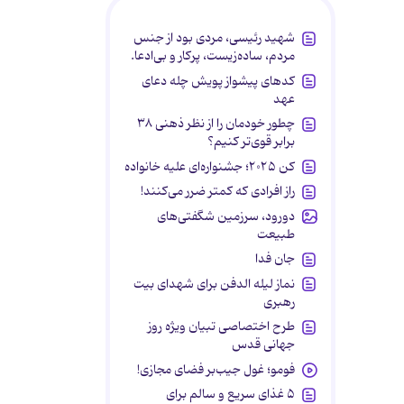
شهید رئیسی، مردی بود از جنس
مردم، ساده‌زیست، پرکار و بی‌ادعا.
کدهای پیشواز پویش چله دعای
عهد
چطور خودمان را از نظر ذهنی ۳۸
برابر قوی‌تر کنیم؟
کن ۲۰۲۵؛ جشنواره‌ای علیه خانواده
راز افرادی که کمتر ضرر می‌کنند!
دورود، سرزمین شگفتی‌های
طبیعت
جان فدا
نماز لیله الدفن برای شهدای بیت
رهبری
طرح اختصاصی تبیان ویژه روز
جهانی قدس
فومو؛ غول جیب‌بر فضای مجازی!
۵ غذای سریع و سالم برای