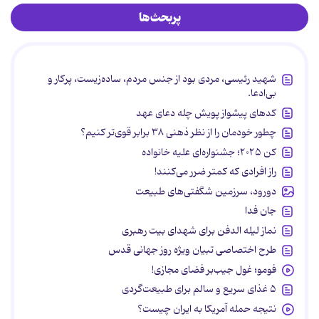
پربحث‌ها
شهید رئیسی، مردی بود از جنس مردم، ساده‌زیست، پرکار و
بی‌ادعا.
کدهای پیشواز پویش چله دعای عهد
چطور خودمان را از نظر ذهنی ۳۸ برابر قوی‌تر کنیم؟
کن ۲۰۲۵؛ جشنواره‌ای علیه خانواده
راز افرادی که کمتر ضرر می‌کنند!
دورود، سرزمین شگفتی‌های طبیعت
جان فدا
نماز لیله الدفن برای شهدای بیت رهبری
طرح اختصاصی تبیان ویژه روز جهانی قدس
فومو؛ غول جیب‌بر فضای مجازی!
۵ غذای سریع و سالم برای طبیعت‌گردی
نتیجه حمله آمریکا به ایران چیست؟