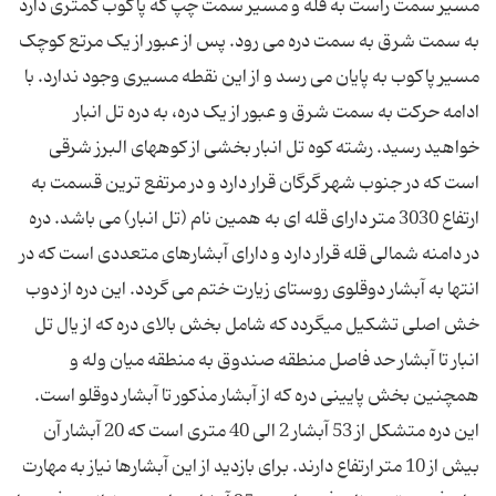
مسیر سمت راست به قله و مسیر سمت چپ که پاکوب کمتری دارد
به سمت شرق به سمت دره می رود. پس از عبور از یک مرتع کوچک
مسیر پاکوب به پایان می رسد و از این نقطه مسیری وجود ندارد. با
ادامه حرکت به سمت شرق و عبور از یک دره، به دره تل انبار
خواهید رسید. رشته کوه تل انبار بخشی از کوههای البرز شرقی
است که در جنوب شهر گرگان قرار دارد و در مرتفع ترین قسمت به
ارتفاع 3030 متر دارای قله ای به همین نام (تل انبار) می باشد. دره
در دامنه شمالی قله قرار دارد و دارای آبشارهای متعددی است که در
انتها به آبشار دوقلوی روستای زیارت ختم می گردد. این دره از دوب
خش اصلی تشکیل میگردد که شامل بخش بالای دره که از یال تل
انبار تا آبشار حد فاصل منطقه صندوق به منطقه میان وله و
این دره متشکل از 53 آبشار 2 الی 40 متری است كه 20 آبشار آن
بیش از 10 متر ارتفاع دارند. برای بازدید از این آبشارها نیاز به مهارت