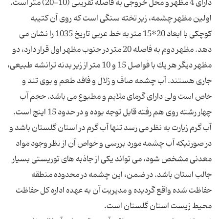
دارای 4 مظهر و محل خروجی به فاصله تقریبی (10-20) متر است.
اولین مظهر چشمه، زیر تخته سنگی است كه روی آن كتیبه
كوچكی با ابعاد 20*15 متر به خط عربی تاریخ 1035 را نشان می
دهد. مظهر دوم به فاصله 20 متر در جنوب مظهر اول قرار دارد، دو
مظهر دیگر هر یك با فواصل 15 و 10 متر از زیر بدنه ترانشه طبیعی،
جاری هستند. آب چشمه صاف و زلال و فاقد طعم و بوی تند و
خاص است ولی دارای گرمای ملایم و مطبوع می باشد. حجم آب
چهار رشته روی هم رفته قابل توجه بوده و در حدود 15 اینچ است.
آب گرم زیارت به نظر می رسد تنها آب گرم در استان گلستان باشد و
در صورتیكه آب چشمه مورد بررسی و خواص آن از نظر وجود مواد
معدنی مشخص شود، می تواند یكی از جاذبه های توریستی بسیار
جالب استان باشد. در ضمن، این چشمه در محدوده منطقه
حفاظت شده واقع گردیده و مدیریت آن به عهده اداره كل حفاظت