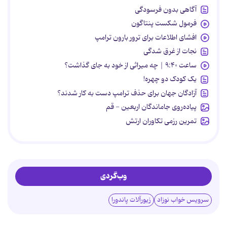
آگاهی بدون فرسودگی
فرمول شکست پنتاگون
افشای اطلاعات برای ترور بارون ترامپ
نجات از غرق شدگی
ساعت ۹:۴۰ | چه میراثی از خود به جای گذاشت؟
یک کودک دو چهره!
آزادگان جهان برای حذف ترامپ دست به کار شدند؟
پیاده‌روی جاماندگان اربعین - قم
تمرین رزمی تکاوران ارتش
وب‌گردی
سرویس خواب نوزاد
زیورآلات پاندورا