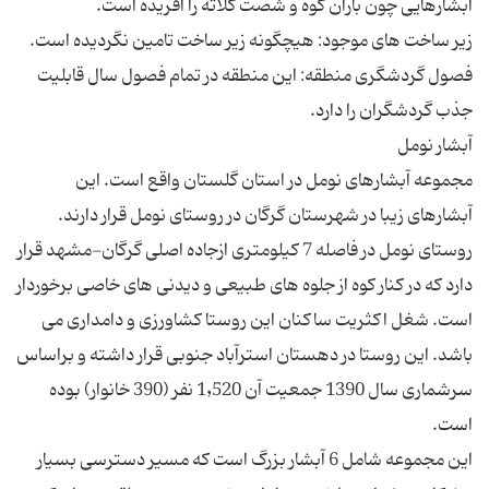
فصول گردشگری منطقه: این منطقه در تمام فصول سال قابلیت
مجموعه آبشارهای نومل در استان گلستان واقع است. این
آبشارهای زیبا در شهرستان گرگان در روستای نومل قرار دارند.
روستای نومل در فاصله 7 كیلومتری ازجاده اصلی گرگان-مشهد قرار
دارد كه در كنار كوه از جلوه های طبیعی و دیدنی های خاصی برخوردار
است. شغل اكثریت ساكنان این روستا كشاورزی و دامداری می
باشد. این روستا در دهستان استرآباد جنوبی قرار داشته و براساس
سرشماری سال 1390 جمعیت آن 1٬520 نفر (390 خانوار) بوده
این مجموعه شامل 6 آبشار بزرگ است که مسیر دسترسی بسیار