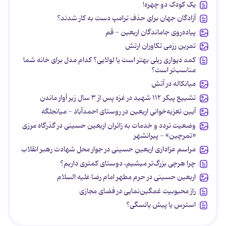
یک کودک دو چهره!
آزادگان جهان برای حذف ترامپ دست به کار شدند؟
پیاده‌روی جاماندگان اربعین - قم
تمرین رزمی تکاوران ارتش
کمد دیواری ریلی بهتر است یا لولایی؟ کدام مدل برای خانه شما
مناسب‌تر است؟
میانکاله در آتش
تشییع پیکر ۱۱۲ شهید در غزه پس از ۳ سال زیر آوار ماندن
آیین تعزیه‌خوانی اربعین در روستای احمدآباد - میانجلگه
وضعیت تردد و خدمات به زائران اربعین حسینی در گذرگاه مرزی
«تمرچین» - پیرانشهر
مراسم عزاداری اربعینِ حسینی در جوار محل شهادت رهبر انقلاب
چرا هرچی بزرگ‌تر میشیم، دوستای کمتری داریم؟
اربعین حسینی در حرم مطهر امام رضا علیه السلام
راز محبوبیت غمگین‌نمایی در فضای مجازی
استرس یا پیش یائسگی؟