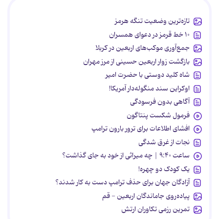
تازه‌ترین وضعیت تنگه هرمز
۱۰ خط قرمز در دعوای همسران
جمع‌آوری موکب‌های اربعین در کربلا
بازگشت زوار اربعین حسینی از مرز مهران
شاه کلید دوستی با حضرت امیر
اوکراین سند منگوله‌دار آمریکا!
آگاهی بدون فرسودگی
فرمول شکست پنتاگون
افشای اطلاعات برای ترور بارون ترامپ
نجات از غرق شدگی
ساعت ۹:۴۰ | چه میراثی از خود به جای گذاشت؟
یک کودک دو چهره!
آزادگان جهان برای حذف ترامپ دست به کار شدند؟
پیاده‌روی جاماندگان اربعین - قم
تمرین رزمی تکاوران ارتش