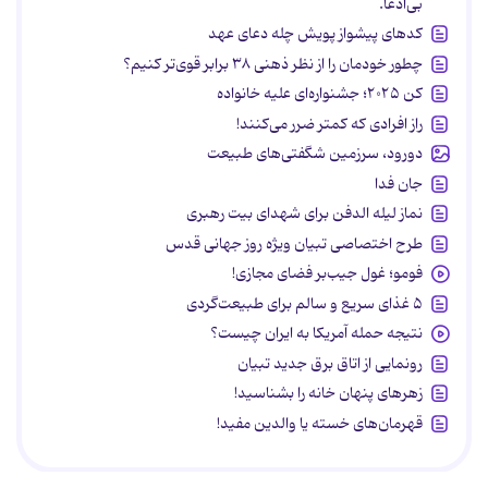
بی‌ادعا.
کدهای پیشواز پویش چله دعای عهد
چطور خودمان را از نظر ذهنی ۳۸ برابر قوی‌تر کنیم؟
کن ۲۰۲۵؛ جشنواره‌ای علیه خانواده
راز افرادی که کمتر ضرر می‌کنند!
دورود، سرزمین شگفتی‌های طبیعت
جان فدا
نماز لیله الدفن برای شهدای بیت رهبری
طرح اختصاصی تبیان ویژه روز جهانی قدس
فومو؛ غول جیب‌بر فضای مجازی!
۵ غذای سریع و سالم برای طبیعت‌گردی
نتیجه حمله آمریکا به ایران چیست؟
رونمایی از اتاق برق جدید تبیان
زهرهای پنهان خانه را بشناسید!
قهرمان‌های خسته یا والدین مفید!