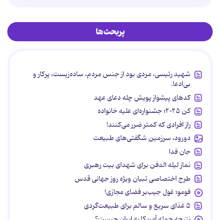
پربحث‌ها
شهید رئیسی، مردی بود از جنس مردم، ساده‌زیست، پرکار و
بی‌ادعا.
کدهای پیشواز پویش چله دعای عهد
کن ۲۰۲۵؛ جشنواره‌ای علیه خانواده
راز افرادی که کمتر ضرر می‌کنند!
دورود، سرزمین شگفتی‌های طبیعت
جان فدا
نماز لیله الدفن برای شهدای بیت رهبری
طرح اختصاصی تبیان ویژه روز جهانی قدس
فومو؛ غول جیب‌بر فضای مجازی!
۵ غذای سریع و سالم برای طبیعت‌گردی
نتیجه حمله آمریکا به ایران چیست؟