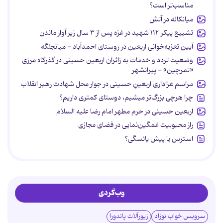
مناسب‌تر است؟
میانکاله در آتش
تشییع پیکر ۱۱۲ شهید در غزه پس از ۳ سال زیر آوار ماندن
آیین تعزیه‌خوانی اربعین در روستای احمدآباد - میانجلگه
وضعیت تردد و خدمات به زائران اربعین حسینی در گذرگاه مرزی
«تمرچین» - پیرانشهر
مراسم عزاداری اربعینِ حسینی در جوار محل شهادت رهبر انقلاب
چرا هرچی بزرگ‌تر میشیم، دوستای کمتری داریم؟
اربعین حسینی در حرم مطهر امام رضا علیه السلام
راز محبوبیت غمگین‌نمایی در فضای مجازی
استرس یا پیش یائسگی؟
وب‌گردی
سرویس خواب نوزاد
زیورآلات پاندورا