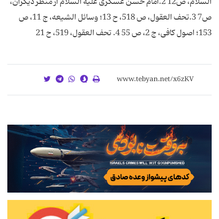
السلام، ص12 2.امام حسن عسکری علیه السلام از منظر دیگران،
ص7 3.تحف العقول، ص 518، ح 13؛ وسائل الشیعه، ج 11، ص
153؛ اصول کافی، ج 2، ص 55 4. تحف العقول، 519، ح 21