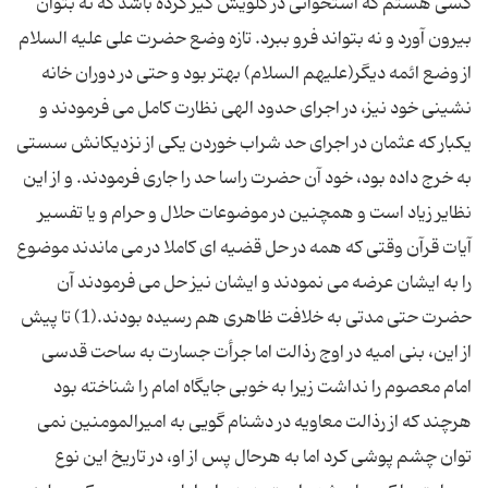
کسی هستم که استخوانی در گلویش گیر کرده باشد که نه بتوان
بیرون آورد و نه بتواند فرو ببرد. تازه وضع حضرت علی علیه السلام
از وضع ائمه دیگر(علیهم السلام) بهتر بود و حتی در دوران خانه
نشینی خود نیز، در اجرای حدود الهی نظارت کامل می فرمودند و
یکبار که عثمان در اجرای حد شراب خوردن یکی از نزدیکانش سستی
به خرج داده بود، خود آن حضرت راسا حد را جاری فرمودند. و از این
نظایر زیاد است و همچنین در موضوعات حلال و حرام و یا تفسیر
آیات قرآن وقتی که همه در حل قضیه ای کاملا در می ماندند موضوع
را به ایشان عرضه می نمودند و ایشان نیز حل می فرمودند آن
حضرت حتی مدتی به خلافت ظاهری هم رسیده بودند.(1) تا پیش
از این، بنی امیه در اوج رذالت اما جرأت جسارت به ساحت قدسی
امام معصوم را نداشت زیرا به خوبی جایگاه امام را شناخته بود
هرچند که از رذالت معاویه در دشنام گویی به امیرالمومنین نمی
توان چشم پوشی کرد اما به هرحال پس از او، در تاریخ این نوع