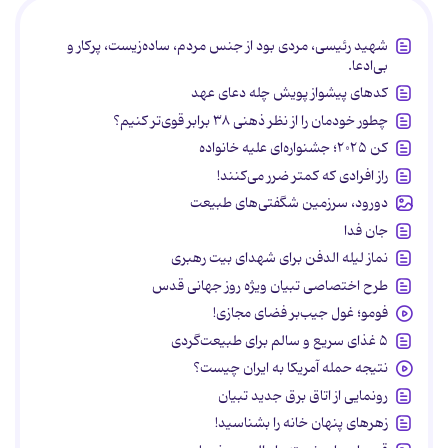
شهید رئیسی، مردی بود از جنس مردم، ساده‌زیست، پرکار و
بی‌ادعا.
کدهای پیشواز پویش چله دعای عهد
چطور خودمان را از نظر ذهنی ۳۸ برابر قوی‌تر کنیم؟
کن ۲۰۲۵؛ جشنواره‌ای علیه خانواده
راز افرادی که کمتر ضرر می‌کنند!
دورود، سرزمین شگفتی‌های طبیعت
جان فدا
نماز لیله الدفن برای شهدای بیت رهبری
طرح اختصاصی تبیان ویژه روز جهانی قدس
فومو؛ غول جیب‌بر فضای مجازی!
۵ غذای سریع و سالم برای طبیعت‌گردی
نتیجه حمله آمریکا به ایران چیست؟
رونمایی از اتاق برق جدید تبیان
زهرهای پنهان خانه را بشناسید!