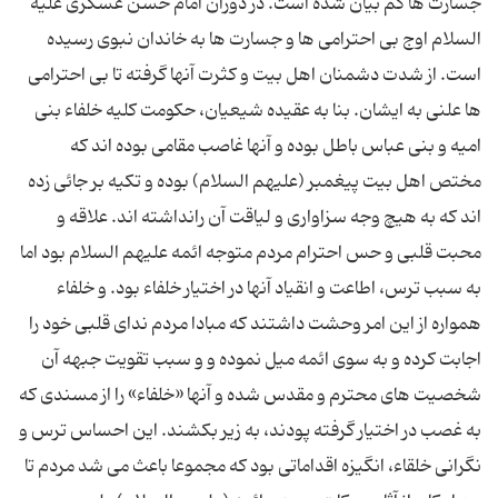
جسارت ها کم بیان شده است. در دوران امام حسن عسکری علیه
السلام اوج بی احترامی ها و جسارت ها به خاندان نبوی رسیده
است. از شدت دشمنان اهل بیت و کثرت آنها گرفته تا بی احترامی
ها علنی به ایشان. بنا به عقیده شیعیان، حکومت کلیه خلفاء بنی
امیه و بنی عباس باطل بوده و آنها غاصب مقامی بوده اند که
مختص اهل بیت پیغمبر (علیهم السلام) بوده و تکیه بر جائی زده
اند که به هیچ وجه سزاواری و لیاقت آن رانداشته اند. علاقه و
محبت قلبی و حس احترام مردم متوجه ائمه علیهم السلام بود اما
به سبب ترس، اطاعت و انقیاد آنها در اختیار خلفاء بود. و خلفاء
همواره از این امر وحشت داشتند که مبادا مردم ندای قلبی خود را
اجابت کرده و به سوی ائمه میل نموده و و سبب تقویت جبهه آن
شخصیت های محترم و مقدس شده و آنها «خلفاء» را از مسندی که
به غصب در اختیار گرفته پودند، به زیر بکشند. این احساس ترس و
نگرانی خلقاء، انگیزه اقداماتی بود که مجموعا باعث می شد مردم تا