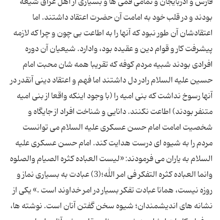
فارس و آذربایجان و تمامی قمی ها و بسیاری از اهل عراق شیعه
بودند و در قلب خود به امامت آن حضرت اعتقاد داشتند. اما
اعتقادشان آن طور نبود که آنها را به اطاعت بی چون و چرا که لازمه
پیشرفت کار و قوام دین و عقیده بود، وادارد. شیعیان آن دوره
افرادی بودند شبیه مردم کوفه که تقریبا همه شان محبت امام
حسین علیه السلام رادر دل داشتند اما فهم و اعتقاد دینی آنقدر در
آنها رسوخ نداشت که بنی امیه را (با وجود اینکه واقعا از بنی امیه
متنفر بودند) اطاعت نکنند. دانایی و شناخت افراد از جایگاه و
شخصیت امامت امام حسن عسکری علیه السلام می توانست
مردم را به شیوه ای درست هدایت کند. امام حسن عسکری علیه
السلام به یاران می فرمودند: «لیست العباده کثره الصیام والصلوه
وانما العباده کثره التفکر فی امر الله؛(3) عبادت به بسیاری نماز و
روزه نیست، همانا عبادت تفکر بسیار در امر خداوند است .» یکی از
نشانه های اندیشمندان؛ شیوه سخن گفتن آنان است. نوشته ها،