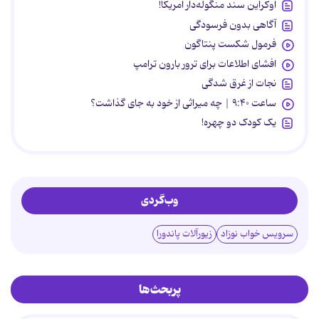
اوکراین سند منگوله‌دار آمریکا!
آگاهی بدون فرسودگی
فرمول شکست پنتاگون
افشای اطلاعات برای ترور بارون ترامپ
نجات از غرق شدگی
ساعت ۹:۴۰ | چه میراثی از خود به جای گذاشت؟
یک کودک دو چهره!
وب‌گردی
سرویس خواب نوزاد
زیورآلات پاندورا
پربحث‌ها