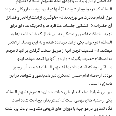
حد امکان از آثار و برکات وجودی ائمه (علیهم السلام) علیهم
السلام کمتر برخوردار شوند.(2) آنها در این مورد به طور کلی به چند
نوع اقدام مبادرت می ورزیدند 1- جلوگیری از انتشار اخبار و فضائل
آن حضرات 2- تشکیل جلسات مناظره ها و تحریک عده ای برای
تهیه سئوالات غامض و مشکل به این خیال که شاید ائمه (علیه
السلام) در جواب یکی از آنها درمانده شده و به این وسیله ازاعتبار
بیفتند. 3- ضعیف کردن آنها از طریق سخت گرفتن بر آنها تا مردم
به اصطلاح «عبرت بگیرند» و از دور آنها پراکنده شوند. اینها
مسائلی بود که ائمه متاخر ما (علیهم السلام) همه با آن روبرو
بودند از جمله امام حسن عسکری نیز همینطور و شواهد در این
بررسی شرایط مختلف تاریخی حیات امامان معصوم علیهم السلام
یکی از جنبه های مهمی است که کمتر بدان پرداخت شده است.
نگاه تساوی در مواجهه با دوران های تاریخی متفاوت، باعث برداشت