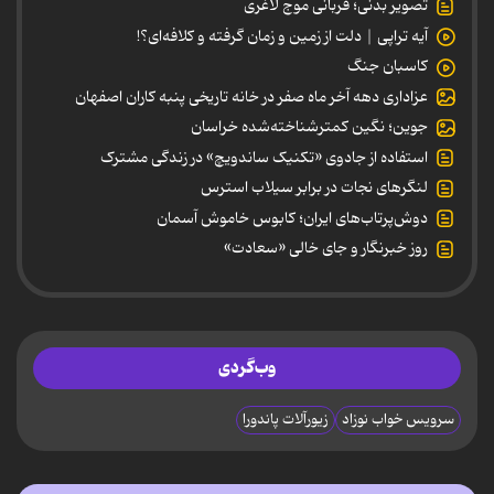
تصویر بدنی؛ قربانی موج لاغری
آیه تراپی | دلت از زمین و زمان گرفته و کلافه‌ای؟!
کاسبان جنگ
عزاداری دهه آخر ماه صفر در خانه تاریخی پنبه کاران اصفهان
جوین؛ نگین کمترشناخته‌شده خراسان
استفاده از جادوی «تکنیک ساندویچ» در زندگی مشترک
لنگرهای نجات در برابر سیلاب استرس
دوش‌پرتاب‌های ایران؛ کابوس خاموش آسمان
روز خبرنگار و جای خالی «سعادت»
وب‌گردی
سرویس خواب نوزاد
زیورآلات پاندورا