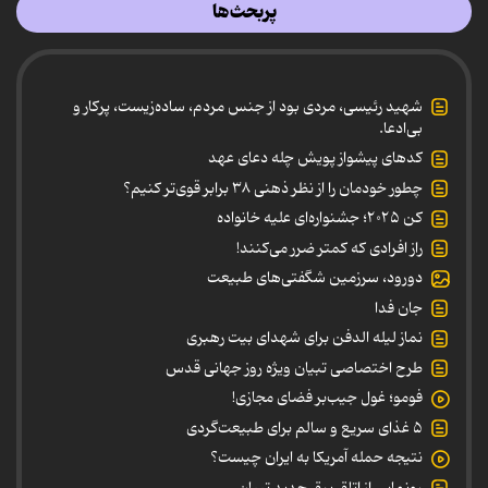
پربحث‌ها
شهید رئیسی، مردی بود از جنس مردم، ساده‌زیست، پرکار و
بی‌ادعا.
کدهای پیشواز پویش چله دعای عهد
چطور خودمان را از نظر ذهنی ۳۸ برابر قوی‌تر کنیم؟
کن ۲۰۲۵؛ جشنواره‌ای علیه خانواده
راز افرادی که کمتر ضرر می‌کنند!
دورود، سرزمین شگفتی‌های طبیعت
جان فدا
نماز لیله الدفن برای شهدای بیت رهبری
طرح اختصاصی تبیان ویژه روز جهانی قدس
فومو؛ غول جیب‌بر فضای مجازی!
۵ غذای سریع و سالم برای طبیعت‌گردی
نتیجه حمله آمریکا به ایران چیست؟
رونمایی از اتاق برق جدید تبیان