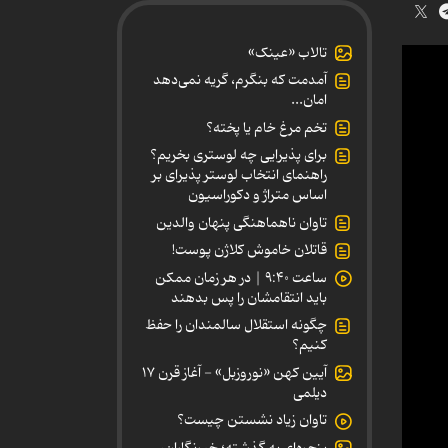
تالاب «عینک»
آمدمت که بنگرم، گریه نمی‌دهد
امان...
تخم مرغ خام یا پخته؟
برای پذیرایی چه لوستری بخریم؟
راهنمای انتخاب لوستر پذیرای بر
اساس متراژ و دکوراسیون
تاوان ناهماهنگی پنهان والدین
قاتلان خاموش کلاژن پوست!
ساعت ۹:۴۰ | در هر زمان ممکن
باید انتقامشان را پس بدهند
چگونه استقلال سالمندان را حفظ
کنیم؟
آیین کهن «نوروزبل» - آغاز قرن ۱۷
دیلمی
تاوان زیاد نشستن چیست؟
پنجره‌ای به گذشته؛ خبرنگاران،