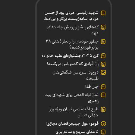
شهید رئیسی، مردی بود از جنس
مردم، ساده‌زیست، پرکار و بی‌ادعا.
کدهای پیشواز پویش چله دعای
عهد
چطور خودمان را از نظر ذهنی ۳۸
برابر قوی‌تر کنیم؟
کن ۲۰۲۵؛ جشنواره‌ای علیه خانواده
راز افرادی که کمتر ضرر می‌کنند!
دورود، سرزمین شگفتی‌های
طبیعت
جان فدا
نماز لیله الدفن برای شهدای بیت
رهبری
طرح اختصاصی تبیان ویژه روز
جهانی قدس
فومو؛ غول جیب‌بر فضای مجازی!
۵ غذای سریع و سالم برای