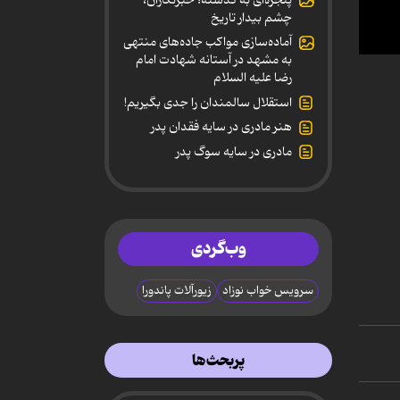
چشم بیدار تاریخ
آماده‌سازی مواکب جاده‌های منتهی
به مشهد در آستانه شهادت امام
0
secon
رضا علیه السلام
of
استقلال سالمندان را جدی بگیریم!
13
minut
هنر مادری در سایه‌ فقدان پدر
3
secon
مادری در سایه سوگ پدر
90%
وب‌گردی
سرویس خواب نوزاد
زیورآلات پاندورا
پربحث‌ها