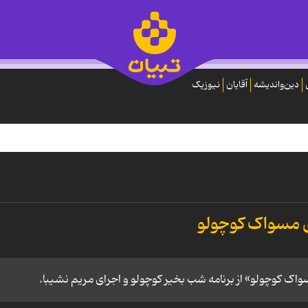
دین‌واندیشه
آقایان
نیوزیک
وی مسواک کوچولو
سواک کوچولو» از برنامه شب بخیر كوچولو و اجرای مریم نشیبا.