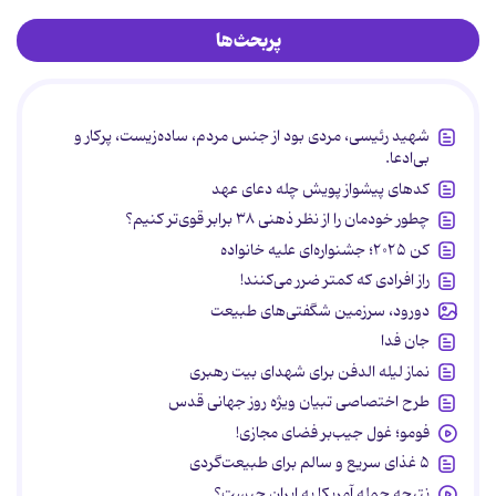
پربحث‌ها
شهید رئیسی، مردی بود از جنس مردم، ساده‌زیست، پرکار و
بی‌ادعا.
کدهای پیشواز پویش چله دعای عهد
چطور خودمان را از نظر ذهنی ۳۸ برابر قوی‌تر کنیم؟
کن ۲۰۲۵؛ جشنواره‌ای علیه خانواده
راز افرادی که کمتر ضرر می‌کنند!
دورود، سرزمین شگفتی‌های طبیعت
جان فدا
نماز لیله الدفن برای شهدای بیت رهبری
طرح اختصاصی تبیان ویژه روز جهانی قدس
فومو؛ غول جیب‌بر فضای مجازی!
۵ غذای سریع و سالم برای طبیعت‌گردی
نتیجه حمله آمریکا به ایران چیست؟