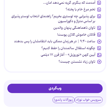
آمدمت که بنگرم، گریه نمی‌دهد امان...
تخم مرغ خام یا پخته؟
برای پذیرایی چه لوستری بخریم؟ راهنمای انتخاب لوستر پذیرای
بر اساس متراژ و دکوراسیون
تاوان ناهماهنگی پنهان والدین
قاتلان خاموش کلاژن پوست!
ساعت ۹:۴۰ | در هر زمان ممکن باید انتقامشان را پس بدهند
چگونه استقلال سالمندان را حفظ کنیم؟
آیین کهن «نوروزبل» - آغاز قرن ۱۷ دیلمی
تاوان زیاد نشستن چیست؟
وب‌گردی
سرویس خواب نوزاد
زیورآلات پاندورا