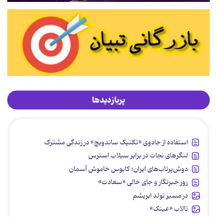
پربازدیدها
استفاده از جادوی «تکنیک ساندویچ» در زندگی مشترک
لنگرهای نجات در برابر سیلاب استرس
دوش‌پرتاب‌های ایران؛ کابوس خاموش آسمان
روز خبرنگار و جای خالی «سعادت»
در مسیر تولد ابریشم
تالاب «عینک»