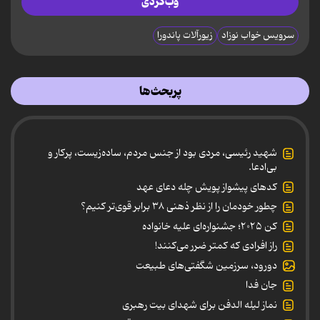
وب‌گردی
سرویس خواب نوزاد
زیورآلات پاندورا
پربحث‌ها
شهید رئیسی، مردی بود از جنس مردم، ساده‌زیست، پرکار و
بی‌ادعا.
کدهای پیشواز پویش چله دعای عهد
چطور خودمان را از نظر ذهنی ۳۸ برابر قوی‌تر کنیم؟
کن ۲۰۲۵؛ جشنواره‌ای علیه خانواده
راز افرادی که کمتر ضرر می‌کنند!
دورود، سرزمین شگفتی‌های طبیعت
جان فدا
نماز لیله الدفن برای شهدای بیت رهبری