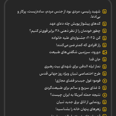
شهید رئیسی، مردی بود از جنس مردم، ساده‌زیست، پرکار و
بی‌ادعا.
کدهای پیشواز پویش چله دعای عهد
چطور خودمان را از نظر ذهنی ۳۸ برابر قوی‌تر کنیم؟
کن ۲۰۲۵؛ جشنواره‌ای علیه خانواده
راز افرادی که کمتر ضرر می‌کنند!
دورود، سرزمین شگفتی‌های طبیعت
جان فدا
نماز لیله الدفن برای شهدای بیت رهبری
طرح اختصاصی تبیان ویژه روز جهانی قدس
فومو؛ غول جیب‌بر فضای مجازی!
۵ غذای سریع و سالم برای طبیعت‌گردی
نتیجه حمله آمریکا به ایران چیست؟
رونمایی از اتاق برق جدید تبیان
زهرهای پنهان خانه را بشناسید!