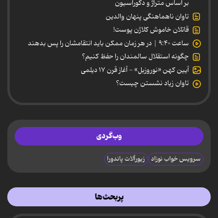
بر اساس متراژ و دکوراسیون
تاوان ناهماهنگی پنهان والدین
قاتلان خاموش کلاژن پوست!
ساعت ۹:۴۰ | در هر زمان ممکن باید انتقامشان را پس بدهند
چگونه استقلال سالمندان را حفظ کنیم؟
آیین کهن «نوروزبل» - آغاز قرن ۱۷ دیلمی
تاوان زیاد نشستن چیست؟
وب‌گردی
سرویس خواب نوزاد
زیورآلات پاندورا
پربحث‌ها