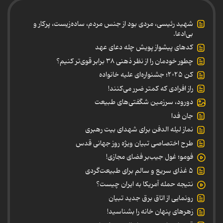
شهید رئیسی، مردی بود از جنس مردم، ساده‌زیست، پرکار و
بی‌ادعا.
کدهای پیشواز پویش چله دعای عهد
چطور خودمان را از نظر ذهنی ۳۸ برابر قوی‌تر کنیم؟
کن ۲۰۲۵؛ جشنواره‌ای علیه خانواده
راز افرادی که کمتر ضرر می‌کنند!
دورود، سرزمین شگفتی‌های طبیعت
جان فدا
نماز لیله الدفن برای شهدای بیت رهبری
طرح اختصاصی تبیان ویژه روز جهانی قدس
فومو؛ غول جیب‌بر فضای مجازی!
۵ غذای سریع و سالم برای طبیعت‌گردی
نتیجه حمله آمریکا به ایران چیست؟
رونمایی از اتاق برق جدید تبیان
زهرهای پنهان خانه را بشناسید!