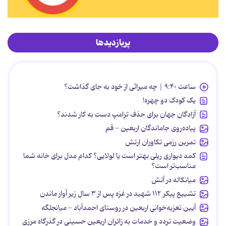
پربازدیدها
ساعت ۹:۴۰ | چه میراثی از خود به جای گذاشت؟
یک کودک دو چهره!
آزادگان جهان برای حذف ترامپ دست به کار شدند؟
پیاده‌روی جاماندگان اربعین - قم
تمرین رزمی تکاوران ارتش
کمد دیواری ریلی بهتر است یا لولایی؟ کدام مدل برای خانه شما
مناسب‌تر است؟
میانکاله در آتش
تشییع پیکر ۱۱۲ شهید در غزه پس از ۳ سال زیر آوار ماندن
آیین تعزیه‌خوانی اربعین در روستای احمدآباد - میانجلگه
وضعیت تردد و خدمات به زائران اربعین حسینی در گذرگاه مرزی