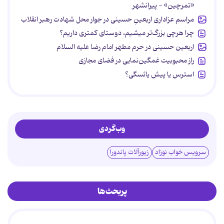
«تمرچین» - پیرانشهر
مراسم عزاداری اربعینِ حسینی در جوار محل شهادت رهبر انقلاب
چرا هرچی بزرگ‌تر میشیم، دوستای کمتری داریم؟
اربعین حسینی در حرم مطهر امام رضا علیه السلام
راز محبوبیت غمگین‌نمایی در فضای مجازی
استرس یا پیش یائسگی؟
وب‌گردی
سرویس خواب نوزاد
زیورآلات پاندورا
پربحث‌ها