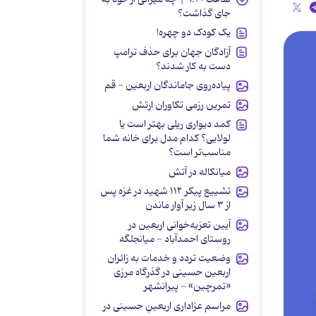
جای گذاشت؟
یک کودک دو چهره!
آزادگان جهان برای حذف ترامپ
دست به کار شدند؟
پیاده‌روی جاماندگان اربعین - قم
تمرین رزمی تکاوران ارتش
کمد دیواری ریلی بهتر است یا
لولایی؟ کدام مدل برای خانه شما
مناسب‌تر است؟
میانکاله در آتش
تشییع پیکر ۱۱۲ شهید در غزه پس
از ۳ سال زیر آوار ماندن
آیین تعزیه‌خوانی اربعین در
روستای احمدآباد - میانجلگه
وضعیت تردد و خدمات به زائران
اربعین حسینی در گذرگاه مرزی
«تمرچین» - پیرانشهر
مراسم عزاداری اربعینِ حسینی در