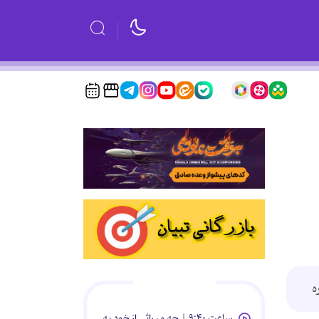
پربازدیدها
ه
ساعت ۹:۴۰ | چه میراثی از خود به