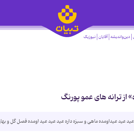
دین‌واندیشه
آقایان
نیوزیک
» از ترانه های عمو پورنگ
 عید عید عیداومده ماهی و سبزه داره عید عید عید اومده فصل گل و بهار