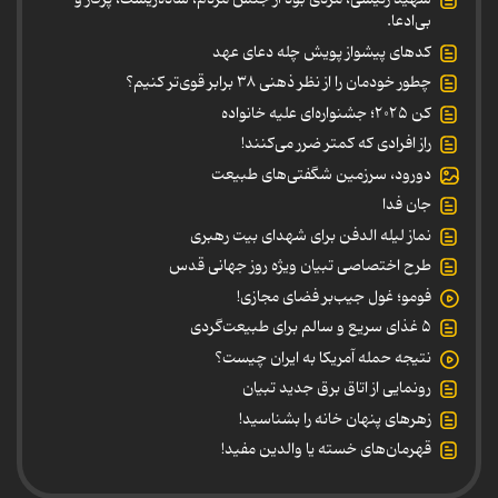
بی‌ادعا.
کدهای پیشواز پویش چله دعای عهد
چطور خودمان را از نظر ذهنی ۳۸ برابر قوی‌تر کنیم؟
کن ۲۰۲۵؛ جشنواره‌ای علیه خانواده
راز افرادی که کمتر ضرر می‌کنند!
دورود، سرزمین شگفتی‌های طبیعت
جان فدا
نماز لیله الدفن برای شهدای بیت رهبری
طرح اختصاصی تبیان ویژه روز جهانی قدس
فومو؛ غول جیب‌بر فضای مجازی!
۵ غذای سریع و سالم برای طبیعت‌گردی
نتیجه حمله آمریکا به ایران چیست؟
رونمایی از اتاق برق جدید تبیان
زهرهای پنهان خانه را بشناسید!
قهرمان‌های خسته یا والدین مفید!