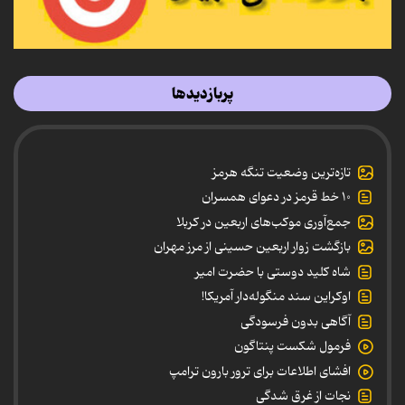
پربازدیدها
تازه‌ترین وضعیت تنگه هرمز
۱۰ خط قرمز در دعوای همسران
جمع‌آوری موکب‌های اربعین در کربلا
بازگشت زوار اربعین حسینی از مرز مهران
شاه کلید دوستی با حضرت امیر
اوکراین سند منگوله‌دار آمریکا!
آگاهی بدون فرسودگی
فرمول شکست پنتاگون
افشای اطلاعات برای ترور بارون ترامپ
نجات از غرق شدگی