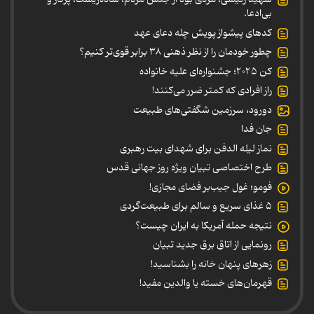
بی‌ادعا.
کدهای پیشواز پویش چله دعای عهد
چطور خودمان را از نظر ذهنی ۳۸ برابر قوی‌تر کنیم؟
کن ۲۰۲۵؛ جشنواره‌ای علیه خانواده
راز افرادی که کمتر ضرر می‌کنند!
دورود، سرزمین شگفتی‌های طبیعت
جان فدا
نماز لیله الدفن برای شهدای بیت رهبری
طرح اختصاصی تبیان ویژه روز جهانی قدس
فومو؛ غول جیب‌بر فضای مجازی!
۵ غذای سریع و سالم برای طبیعت‌گردی
نتیجه حمله آمریکا به ایران چیست؟
رونمایی از اتاق برق جدید تبیان
زهرهای پنهان خانه را بشناسید!
قهرمان‌های خسته یا والدین مفید!