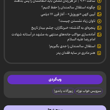
ساعت ۹:۴۰ | در هر زمان ممکن باید انتقامشان را پس بدهند
چگونه استقلال سالمندان را حفظ کنیم؟
آیین کهن «نوروزبل» - آغاز قرن ۱۷ دیلمی
تاوان زیاد نشستن چیست؟
پنجره‌ای به گذشته؛ خبرنگاران، چشم بیدار تاریخ
آماده‌سازی مواکب جاده‌های منتهی به مشهد در آستانه شهادت
امام رضا علیه السلام
استقلال سالمندان را جدی بگیریم!
هنر مادری در سایه‌ فقدان پدر
وب‌گردی
سرویس خواب نوزاد
زیورآلات پاندورا