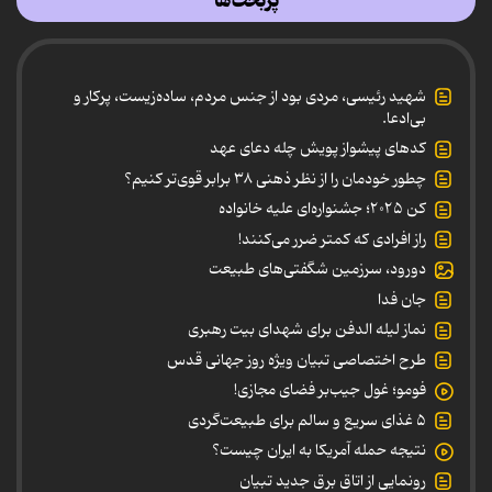
پربحث‌ها
شهید رئیسی، مردی بود از جنس مردم، ساده‌زیست، پرکار و
بی‌ادعا.
کدهای پیشواز پویش چله دعای عهد
چطور خودمان را از نظر ذهنی ۳۸ برابر قوی‌تر کنیم؟
کن ۲۰۲۵؛ جشنواره‌ای علیه خانواده
راز افرادی که کمتر ضرر می‌کنند!
دورود، سرزمین شگفتی‌های طبیعت
جان فدا
نماز لیله الدفن برای شهدای بیت رهبری
طرح اختصاصی تبیان ویژه روز جهانی قدس
فومو؛ غول جیب‌بر فضای مجازی!
۵ غذای سریع و سالم برای طبیعت‌گردی
نتیجه حمله آمریکا به ایران چیست؟
رونمایی از اتاق برق جدید تبیان