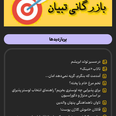
پربازدیدها
در مسیر تولد ابریشم
تالاب «عینک»
آمدمت که بنگرم، گریه نمی‌دهد امان...
تخم مرغ خام یا پخته؟
برای پذیرایی چه لوستری بخریم؟ راهنمای انتخاب لوستر پذیرای
بر اساس متراژ و دکوراسیون
تاوان ناهماهنگی پنهان والدین
قاتلان خاموش کلاژن پوست!