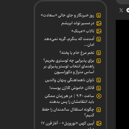
روز خبرنگار و جای خالی «سعادت»
در مسیر تولد ابریشم
تالاب «عینک»
آمدمت که بنگرم، گریه نمی‌دهد
امان...
تخم مرغ خام یا پخته؟
برای پذیرایی چه لوستری بخریم؟
راهنمای انتخاب لوستر پذیرای بر
اساس متراژ و دکوراسیون
تاوان ناهماهنگی پنهان والدین
قاتلان خاموش کلاژن پوست!
ساعت ۹:۴۰ | در هر زمان ممکن
باید انتقامشان را پس بدهند
چگونه استقلال سالمندان را حفظ
کنیم؟
آیین کهن «نوروزبل» - آغاز قرن ۱۷
دیلمی