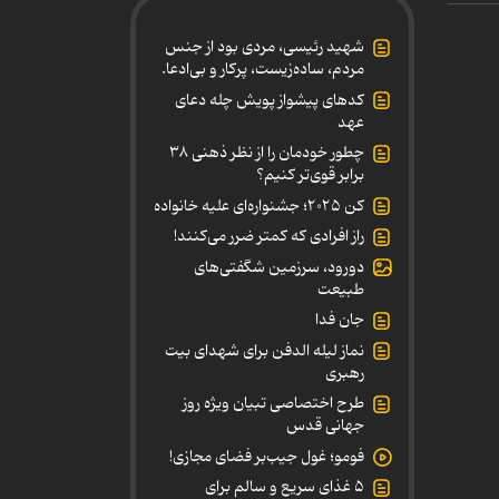
شهید رئیسی، مردی بود از جنس
مردم، ساده‌زیست، پرکار و بی‌ادعا.
کدهای پیشواز پویش چله دعای
عهد
چطور خودمان را از نظر ذهنی ۳۸
برابر قوی‌تر کنیم؟
کن ۲۰۲۵؛ جشنواره‌ای علیه خانواده
راز افرادی که کمتر ضرر می‌کنند!
دورود، سرزمین شگفتی‌های
طبیعت
جان فدا
نماز لیله الدفن برای شهدای بیت
رهبری
طرح اختصاصی تبیان ویژه روز
جهانی قدس
فومو؛ غول جیب‌بر فضای مجازی!
۵ غذای سریع و سالم برای