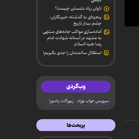
تاوان زیاد نشستن چیست؟
پنجره‌ای به گذشته؛ خبرنگاران،
چشم بیدار تاریخ
0
آماده‌سازی مواکب جاده‌های منتهی
secon
به مشهد در آستانه شهادت امام
of
4
رضا علیه السلام
minut
استقلال سالمندان را جدی بگیریم!
36
secon
90%
وب‌گردی
سرویس خواب نوزاد
زیورآلات پاندورا
پربحث‌ها