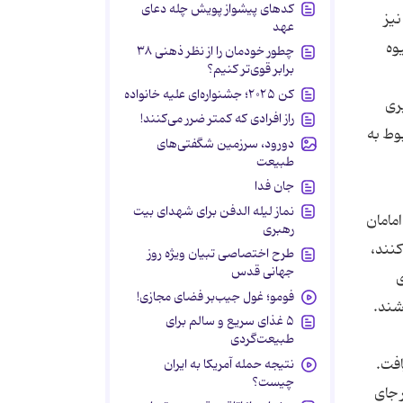
کدهای پیشواز پویش چله دعای
یز
عهد
وه
چطور خودمان را از نظر ذهنی ۳۸
برابر قوی‌تر کنیم؟
کن ۲۰۲۵؛ جشنواره‌ای علیه خانواده
ری
راز افرادی که کمتر ضرر می‌کنند!
وط به
دورود، سرزمین شگفتی‌های
طبیعت
جان فدا
نماز لیله الدفن برای شهدای بیت
مامان
رهبری
کنند،
طرح اختصاصی تبیان ویژه روز
جهانی قدس
ی
فومو؛ غول جیب‌بر فضای مجازی!
۵ غذای سریع و سالم برای
طبیعت‌گردی
افت.
نتیجه حمله آمریکا به ایران
چیست؟
 جای