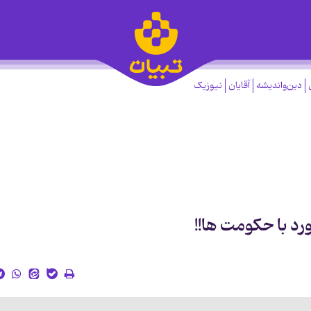
دین‌واندیشه
آقایان
نیوزیک
د با حکومت ها!!