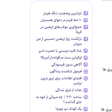
تازه‌ترین وضعیت تنگه هرمز
۱۰ خط قرمز در دعوای همسران
جمع‌آوری موکب‌های اربعین در
کربلا
بازگشت زوار اربعین حسینی از مرز
مهران
شاه کلید دوستی با حضرت امیر
اوکراین سند منگوله‌دار آمریکا!
آگاهی بدون فرسودگی
ری ها
فرمول شکست پنتاگون
افشای اطلاعات برای ترور بارون
ترامپ
نجات از غرق شدگی
ساعت ۹:۴۰ | چه میراثی از خود به
جای گذاشت؟
یک کودک دو چهره!
یری ها