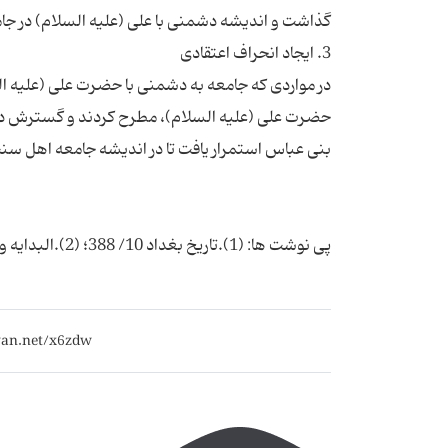
در مواردی که جامعه به دشمنی با حضرت علی (علیه الس
حضرت علی (علیه السلام)، مطرح کردند و گسترش دادند
پی نوشت ها: (1).تاریخ بغداد 10/ 388؛ (2).البدایه والنهایه 9/ 77؛ (3).تاریخ الخلفاء 1/ 89؛ (4).درسنامه سیره معصومین، ص258