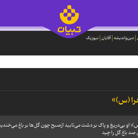
دین‌واندیشه
آقایان
نیوزیک
را (س)»
؛ او بی‌دریغ و پاک بر دشت می‌تابید ازصبح چون گل‌ها بر باغ می‌‌خندید
صد باغ گل را چید