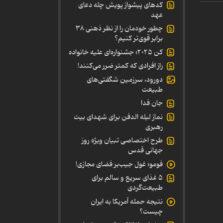
کدهای پیشواز پویش چله دعای
عهد
چطور خودمان را از نظر ذهنی ۳۸
برابر قوی‌تر کنیم؟
کن ۲۰۲۵؛ جشنواره‌ای علیه خانواده
راز افرادی که کمتر ضرر می‌کنند!
دورود، سرزمین شگفتی‌های
طبیعت
جان فدا
نماز لیله الدفن برای شهدای بیت
رهبری
طرح اختصاصی تبیان ویژه روز
جهانی قدس
فومو؛ غول جیب‌بر فضای مجازی!
۵ غذای سریع و سالم برای
طبیعت‌گردی
نتیجه حمله آمریکا به ایران
چیست؟