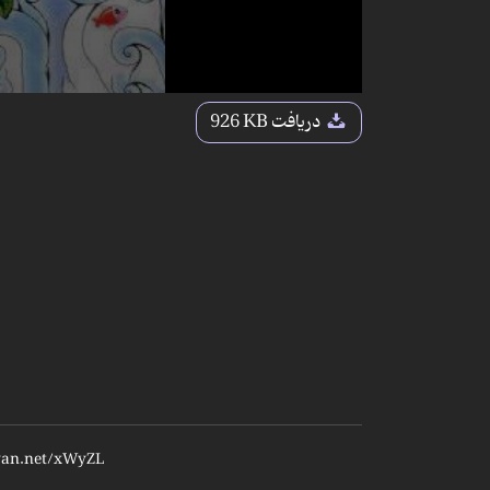
دریافت
926 KB