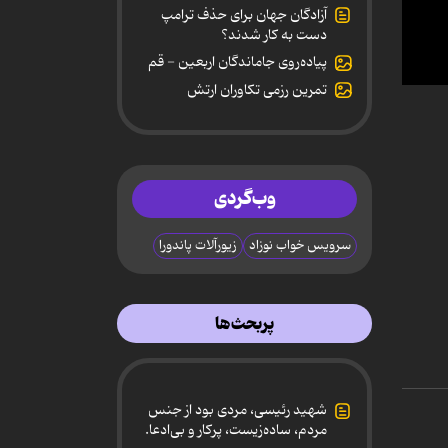
آزادگان جهان برای حذف ترامپ
دست به کار شدند؟
پیاده‌روی جاماندگان اربعین - قم
تمرین رزمی تکاوران ارتش
0
secon
of
1
minut
18
secon
وب‌گردی
90%
سرویس خواب نوزاد
زیورآلات پاندورا
پربحث‌ها
شهید رئیسی، مردی بود از جنس
مردم، ساده‌زیست، پرکار و بی‌ادعا.