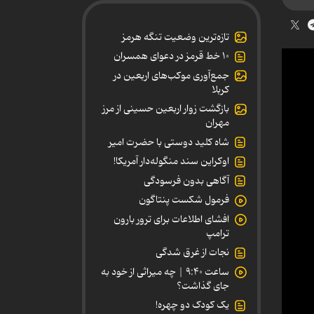
تازه‌ترین وضعیت تنگه هرمز
۱۰ خط قرمز در دعوای همسران
جمع‌آوری موکب‌های اربعین در
کربلا
بازگشت زوار اربعین حسینی از مرز
مهران
شاه کلید دوستی با حضرت امیر
اوکراین سند منگوله‌دار آمریکا!
آگاهی بدون فرسودگی
فرمول شکست پنتاگون
افشای اطلاعات برای ترور بارون
ترامپ
نجات از غرق شدگی
ساعت ۹:۴۰ | چه میراثی از خود به
جای گذاشت؟
یک کودک دو چهره!