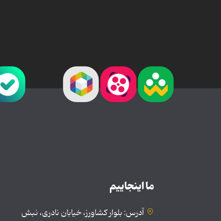
ما اینجاییم
آدرس: بلوار کشاورز، خیابان نادری، نبش