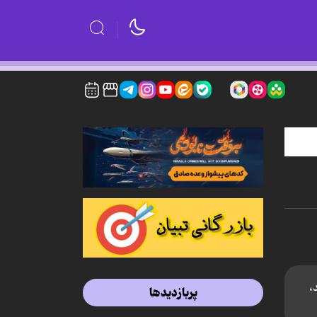
،
پربازدیدها