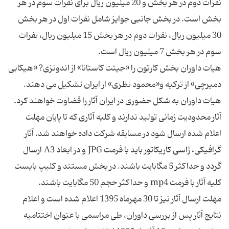
نفرات دوم در هر بخش و 20 میلیون ریال برای نفرات سوم در هر
بخش است. در بخش جانبی جوایز شامل نفرات اول در هر بخش
30 میلیون ریال، نفرات دوم در هر بخش 15 میلیون ریال، نفرات
هیات داوران بخش کارتون را «جیتت کاستانا» از اندونزی? «هیکابی
دمیرچی» از ترکیه و«محمود نظری» از ایران تشکیل می دهند.
آثار محدودیت زمانی تولید ندارند و کلیه آثاری که تا پایان مهلت
اعلام شده ارسال شود در مسابقه شرکت داده خواهند شد. آثار
گرافیکی، ژاسی کاریکاتور باید با فرمت JPG و در ابعاد A3 ارسال
گردد و حداکثر 5 مگابایت باشند. در بخش مستند و کلیپ بایست
مهلت ارسال آثار نیز تا 30 مهرماه 1395 اعلام شده است و اعلام
نتایج آثار پس از بررسی داوران، طی مراسمی با عنوان اختتامیه