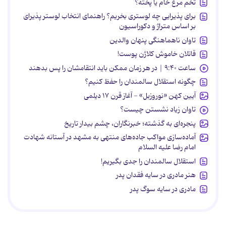
تخم مرغ خام یا پخته؟
برای پذیرایی چه لوستری بخریم؟ راهنمای انتخاب لوستر پذیرای
بر اساس متراژ و دکوراسیون
تاوان ناهماهنگی پنهان والدین
قاتلان خاموش کلاژن پوست!
ساعت ۹:۴۰ | در هر زمان ممکن باید انتقامشان را پس بدهند
چگونه استقلال سالمندان را حفظ کنیم؟
آیین کهن «نوروزبل» - آغاز قرن ۱۷ دیلمی
تاوان زیاد نشستن چیست؟
پنجره‌ای به گذشته؛ خبرنگاران، چشم بیدار تاریخ
آماده‌سازی مواکب جاده‌های منتهی به مشهد در آستانه شهادت
امام رضا علیه السلام
استقلال سالمندان را جدی بگیریم!
هنر مادری در سایه‌ فقدان پدر
مادری در سایه سوگ پدر