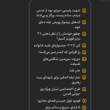
شهید رئیسی، مردی بود از جنس
مردم، ساده‌زیست، پرکار و بی‌ادعا.
کدهای پیشواز پویش چله دعای
عهد
چطور خودمان را از نظر ذهنی ۳۸
برابر قوی‌تر کنیم؟
کن ۲۰۲۵؛ جشنواره‌ای علیه خانواده
راز افرادی که کمتر ضرر می‌کنند!
دورود، سرزمین شگفتی‌های
طبیعت
جان فدا
نماز لیله الدفن برای شهدای بیت
رهبری
طرح اختصاصی تبیان ویژه روز
جهانی قدس
فومو؛ غول جیب‌بر فضای مجازی!
۵ غذای سریع و سالم برای