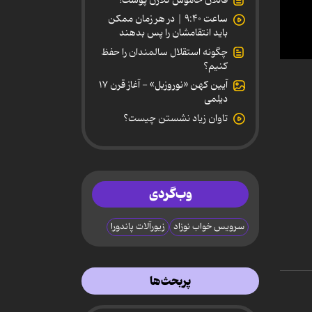
ساعت ۹:۴۰ | در هر زمان ممکن
باید انتقامشان را پس بدهند
چگونه استقلال سالمندان را حفظ
0
کنیم؟
secon
آیین کهن «نوروزبل» - آغاز قرن ۱۷
of
4
دیلمی
minut
تاوان زیاد نشستن چیست؟
22
secon
90%
وب‌گردی
سرویس خواب نوزاد
زیورآلات پاندورا
پربحث‌ها