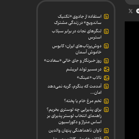
استفاده از جادوی «تکنیک
ساندویچ» در زندگی مشترک
لنگرهای نجات در برابر سیلاب
استرس
دوش‌پرتاب‌های ایران؛ کابوس
خاموش آسمان
روز خبرنگار و جای خالی «سعادت»
در مسیر تولد ابریشم
تالاب «عینک»
آمدمت که بنگرم، گریه نمی‌دهد
امان...
تخم مرغ خام یا پخته؟
برای پذیرایی چه لوستری بخریم؟
راهنمای انتخاب لوستر پذیرای بر
اساس متراژ و دکوراسیون
تاوان ناهماهنگی پنهان والدین
قاتلان خاموش کلاژن پوست!