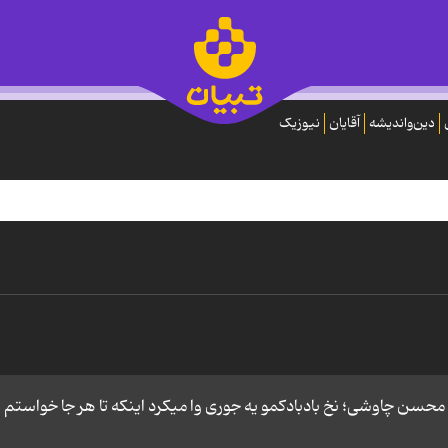
دین‌واندیشه
آقایان
نیوزیک
محسن چاوشی؛ نخ بادبادکمو یه جوری وا میکرد اینکه تا هر جا خواستم