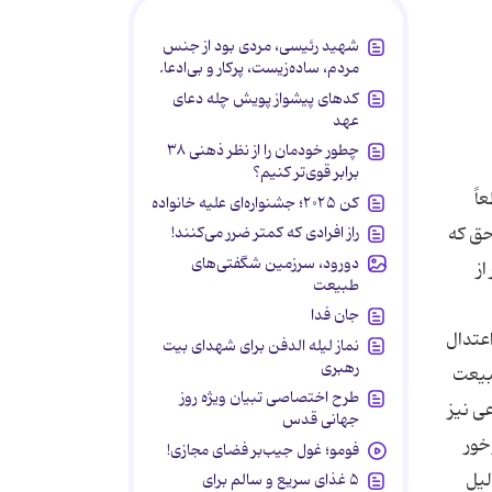
شهید رئیسی، مردی بود از جنس
مردم، ساده‌زیست، پرکار و بی‌ادعا.
کدهای پیشواز پویش چله دعای
عهد
چطور خودمان را از نظر ذهنی ۳۸
برابر قوی‌تر کنیم؟
کن ۲۰۲۵؛ جشنواره‌ای علیه خانواده
راز افرادی که کمتر ضرر می‌کنند!
دورود، سرزمین شگفتی‌های
طبیعت
جان فدا
نماز لیله الدفن برای شهدای بیت
رهبری
طرح اختصاصی تبیان ویژه روز
جهانی قدس
فومو؛ غول جیب‌بر فضای مجازی!
۵ غذای سریع و سالم برای