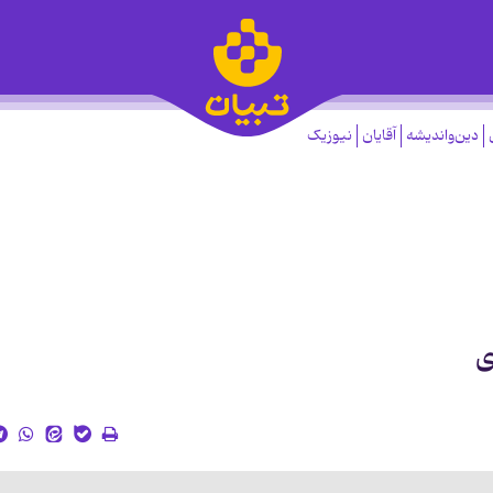
دین‌واندیشه
آقایان
نیوزیک
ی