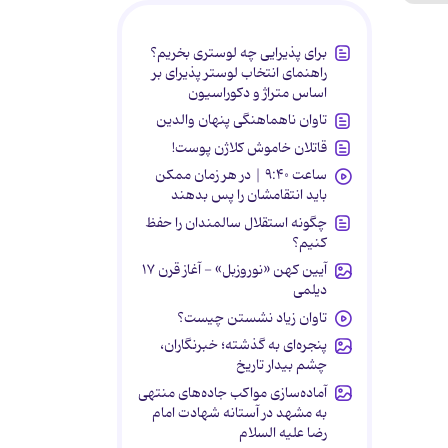
برای پذیرایی چه لوستری بخریم؟
راهنمای انتخاب لوستر پذیرای بر
اساس متراژ و دکوراسیون
تاوان ناهماهنگی پنهان والدین
قاتلان خاموش کلاژن پوست!
ساعت ۹:۴۰ | در هر زمان ممکن
باید انتقامشان را پس بدهند
چگونه استقلال سالمندان را حفظ
کنیم؟
آیین کهن «نوروزبل» - آغاز قرن ۱۷
دیلمی
تاوان زیاد نشستن چیست؟
پنجره‌ای به گذشته؛ خبرنگاران،
چشم بیدار تاریخ
آماده‌سازی مواکب جاده‌های منتهی
به مشهد در آستانه شهادت امام
رضا علیه السلام