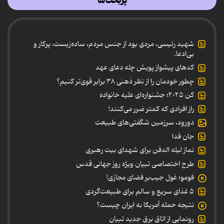
پربحث‌ها
شهید رئیسی، مردی بود از جنس مردم، ساده‌زیست، پرکار و
بی‌ادعا.
کدهای پیشواز پویش چله دعای عهد
چطور خودمان را از نظر ذهنی ۳۸ برابر قوی‌تر کنیم؟
کن ۲۰۲۵؛ جشنواره‌ای علیه خانواده
راز افرادی که کمتر ضرر می‌کنند!
دورود، سرزمین شگفتی‌های طبیعت
جان فدا
نماز لیله الدفن برای شهدای بیت رهبری
طرح اختصاصی تبیان ویژه روز جهانی قدس
فومو؛ غول جیب‌بر فضای مجازی!
۵ غذای سریع و سالم برای طبیعت‌گردی
نتیجه حمله آمریکا به ایران چیست؟
رونمایی از اتاق برق جدید تبیان