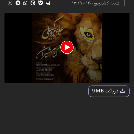
شنبه ۶ شهریور ۱۴۰۰ - ۱۳:۲۹
0
seconds
دریافت
9 MB
of
3
minutes,
55
seconds