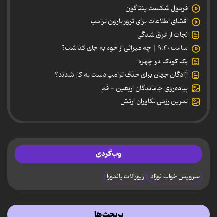
فرمول شکست پنتاگون
افشای اطلاعات برای ترور بارون ترامپ
نجات از غرق شدگی
ساعت ۹:۴۰ | چه میراثی از خود به جای گذاشت؟
یک کودک دو چهره!
آزادگان جهان برای حذف ترامپ دست به کار شدند؟
پیاده‌روی جاماندگان اربعین - قم
تمرین رزمی تکاوران ارتش
وب‌گردی
سرویس خواب نوزاد
زیورآلات پاندورا
پربحث‌ها