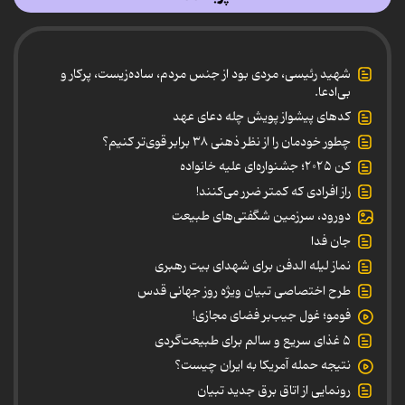
شهید رئیسی، مردی بود از جنس مردم، ساده‌زیست، پرکار و
بی‌ادعا.
کدهای پیشواز پویش چله دعای عهد
چطور خودمان را از نظر ذهنی ۳۸ برابر قوی‌تر کنیم؟
کن ۲۰۲۵؛ جشنواره‌ای علیه خانواده
راز افرادی که کمتر ضرر می‌کنند!
دورود، سرزمین شگفتی‌های طبیعت
جان فدا
نماز لیله الدفن برای شهدای بیت رهبری
طرح اختصاصی تبیان ویژه روز جهانی قدس
فومو؛ غول جیب‌بر فضای مجازی!
۵ غذای سریع و سالم برای طبیعت‌گردی
نتیجه حمله آمریکا به ایران چیست؟
رونمایی از اتاق برق جدید تبیان