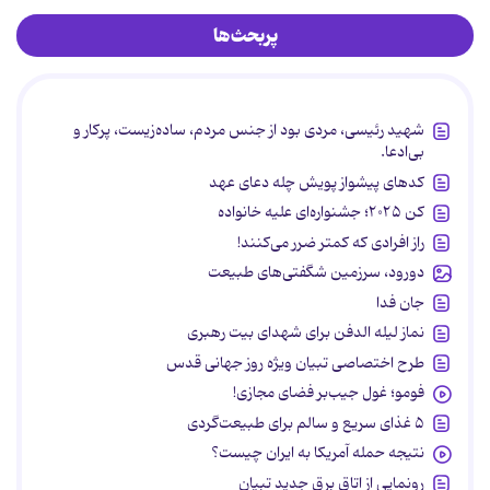
پربحث‌ها
شهید رئیسی، مردی بود از جنس مردم، ساده‌زیست، پرکار و
بی‌ادعا.
کدهای پیشواز پویش چله دعای عهد
کن ۲۰۲۵؛ جشنواره‌ای علیه خانواده
راز افرادی که کمتر ضرر می‌کنند!
دورود، سرزمین شگفتی‌های طبیعت
جان فدا
نماز لیله الدفن برای شهدای بیت رهبری
طرح اختصاصی تبیان ویژه روز جهانی قدس
فومو؛ غول جیب‌بر فضای مجازی!
۵ غذای سریع و سالم برای طبیعت‌گردی
نتیجه حمله آمریکا به ایران چیست؟
رونمایی از اتاق برق جدید تبیان