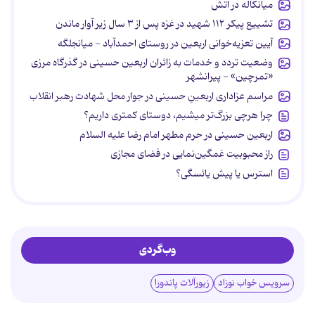
میانکاله در آتش
تشییع پیکر ۱۱۲ شهید در غزه پس از ۳ سال زیر آوار ماندن
آیین تعزیه‌خوانی اربعین در روستای احمدآباد - میانجلگه
وضعیت تردد و خدمات به زائران اربعین حسینی در گذرگاه مرزی
«تمرچین» - پیرانشهر
مراسم عزاداری اربعینِ حسینی در جوار محل شهادت رهبر انقلاب
چرا هرچی بزرگ‌تر میشیم، دوستای کمتری داریم؟
اربعین حسینی در حرم مطهر امام رضا علیه السلام
راز محبوبیت غمگین‌نمایی در فضای مجازی
استرس یا پیش یائسگی؟
وب‌گردی
سرویس خواب نوزاد
زیورآلات پاندورا